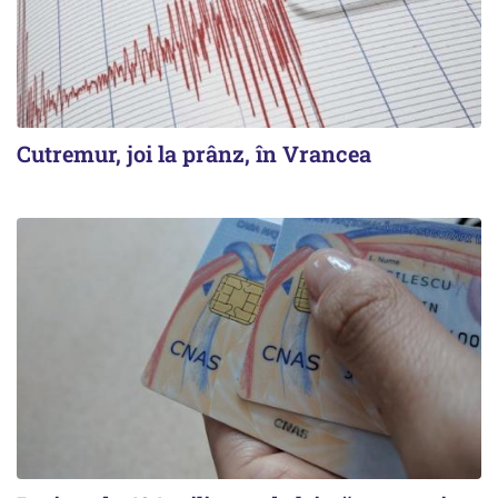
Cutremur, joi la prânz, în Vrancea