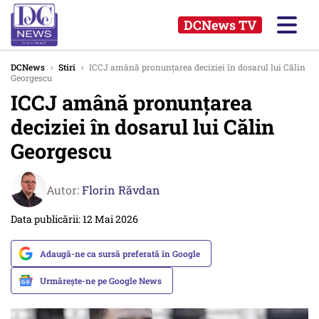
DCNews TV
DCNews
›
Stiri
›
ICCJ amână pronunţarea deciziei în dosarul lui Călin
Georgescu
ICCJ amână pronunţarea
deciziei în dosarul lui Călin
Georgescu
Autor:
Florin Răvdan
Data publicării: 12 Mai 2026
Adaugă-ne ca sursă preferată în Google
Urmărește-ne pe Google News