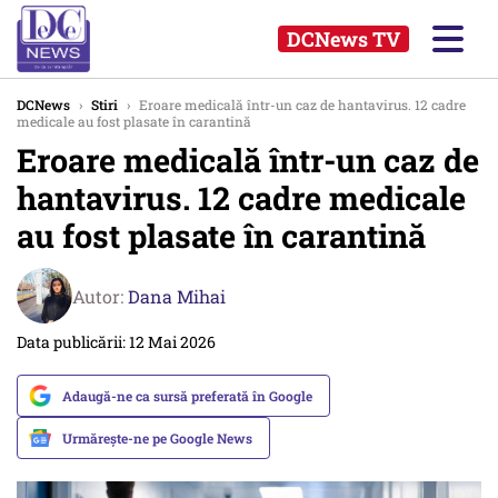
DCNews TV
DCNews
›
Stiri
›
Eroare medicală într-un caz de hantavirus. 12 cadre
medicale au fost plasate în carantină
Eroare medicală într-un caz de
hantavirus. 12 cadre medicale
au fost plasate în carantină
Autor:
Dana Mihai
Data publicării: 12 Mai 2026
Adaugă-ne ca sursă preferată în Google
Urmărește-ne pe Google News