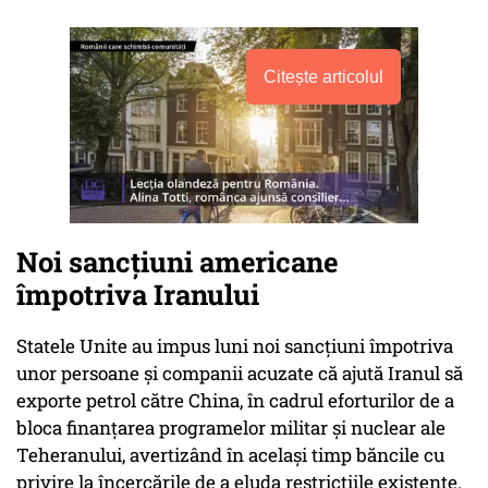
Citește articolul
Noi sancțiuni americane
împotriva Iranului
Statele Unite au impus luni noi sancţiuni împotriva
unor persoane şi companii acuzate că ajută Iranul să
exporte petrol către China, în cadrul eforturilor de a
bloca finanţarea programelor militar şi nuclear ale
Teheranului, avertizând în acelaşi timp băncile cu
privire la încercările de a eluda restricţiile existente.