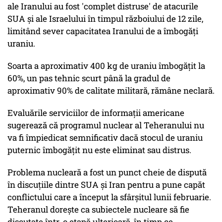
ale Iranului au fost 'complet distruse' de atacurile
SUA şi ale Israelului în timpul războiului de 12 zile,
limitând sever capacitatea Iranului de a îmbogăţi
uraniu.
Soarta a aproximativ 400 kg de uraniu îmbogăţit la
60%, un pas tehnic scurt până la gradul de
aproximativ 90% de calitate militară, rămâne neclară.
Evaluările serviciilor de informaţii americane
sugerează că programul nuclear al Teheranului nu
va fi împiedicat semnificativ dacă stocul de uraniu
puternic îmbogăţit nu este eliminat sau distrus.
Problema nucleară a fost un punct cheie de dispută
în discuţiile dintre SUA şi Iran pentru a pune capăt
conflictului care a început la sfârşitul lunii februarie.
Teheranul doreşte ca subiectele nucleare să fie
discutate într-o etapă ulterioară, în timp ce