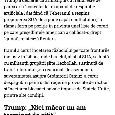
Trump a declarat că armistiţiul cu Iranul este de
parcă ar fi "conectat la un aparat de respiraţie
artificiala", dat fiind că Teheranul a respins
propunerea SUA de a pune capăt conflictului şi a
rămas ferm pe poziţie în privinţa unei liste de cereri
pe care preşedintele american a calificat-o drept
"gunoi", relatează Reuters.
Iranul a cerut încetarea războiului pe toate fronturile,
inclusiv în Liban, unde Israelul, aliat al SUA, se luptă
cu militanţii grupării şiite Hezbollah, susţinută de
Iran. Teheranul şi-a reafirmat, de asemenea,
suveranitatea asupra Strâmtorii Ormuz, a cerut
despăgubiri pentru distrugerile provocate de război
şi încetarea blocadei navale impuse de Statele Unite,
printre alte condiţii.
Trump: „Nici măcar nu am