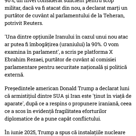
90%, un nivel considerat suficient pentru scop
militar, dacă va fi atacat din nou, a declarat marţi un
purtător de cuvânt al parlamentului de la Teheran,
potrivit Reuters.
'Una dintre opţiunile Iranului în cazul unui nou atac
ar putea fi îmbogăţirea (uraniului) la 90%. O vom
examina în parlament', a scris pe platforma X
Ebrahim Rezaei, purtător de cuvânt al comisiei
parlamentare pentru securitate naţională şi politică
externă.
Preşedintele american Donald Trump a declarat luni
că armistiţiul dintre SUA şi Iran este 'ţinut în viaţă de
aparate', după ce a respins o propunere iraniană, ceea
ce a scos în evidenţă fragilitatea eforturilor
diplomatice de a pune capăt conflictului.
În iunie 2025, Trump a spus că instalaţiile nucleare