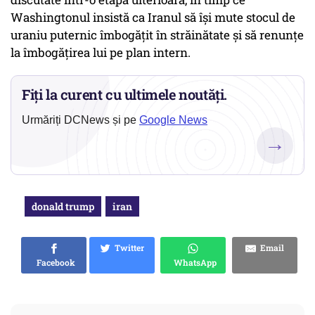
Washingtonul insistă ca Iranul să îşi mute stocul de
uraniu puternic îmbogăţit în străinătate şi să renunţe
la îmbogăţirea lui pe plan intern.
Fiți la curent cu ultimele noutăți.
Urmăriți DCNews și pe
Google News
→
donald trump
iran
Twitter
Email
Facebook
WhatsApp