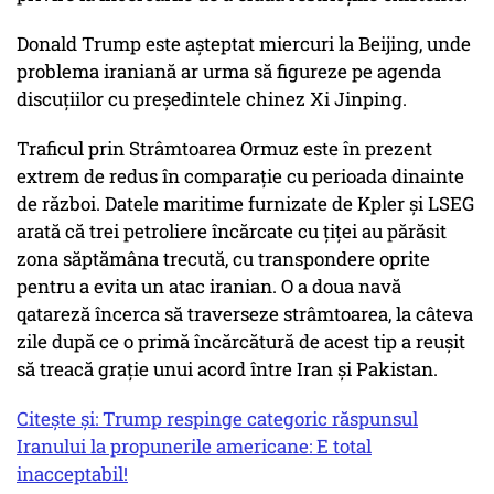
Donald Trump este aşteptat miercuri la Beijing, unde
problema iraniană ar urma să figureze pe agenda
discuţiilor cu preşedintele chinez Xi Jinping.
Traficul prin Strâmtoarea Ormuz este în prezent
extrem de redus în comparaţie cu perioada dinainte
de război. Datele maritime furnizate de Kpler şi LSEG
arată că trei petroliere încărcate cu ţiţei au părăsit
zona săptămâna trecută, cu transpondere oprite
pentru a evita un atac iranian. O a doua navă
qatareză încerca să traverseze strâmtoarea, la câteva
zile după ce o primă încărcătură de acest tip a reuşit
să treacă graţie unui acord între Iran şi Pakistan.
Citește și: Trump respinge categoric răspunsul
Iranului la propunerile americane: E total
inacceptabil!