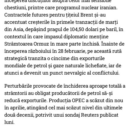
începerea discuţiilor asupra celor mai sensibile
chestiuni, printre care programul nuclear iranian.
Contractele futures pentru ţiţeiul Brent şi-au
accentuat creşterile în primele tranzacţii de marţi
din Asia, depăşind pragul de 104,50 dolari pe baril, în
contextul în care impasul diplomatic menţine
Strâmtoarea Ormuz în mare parte închisă. Înainte de
începerea războiului în 28 februarie, pe această rută
strategică tranzita o cincime din exporturile
mondiale de petrol şi gaze naturale lichefiate, iar de
atunci a devenit un punct nevralgic al conflictului.
Perturbările provocate de închiderea aproape totală a
strâmtorii au obligat producătorii de petrol să-şi
reducă exporturile. Producţia OPEC a scăzut din nou
în aprilie, atingând cel mai scăzut nivel din ultimele
două decenii, potrivit unui sondaj Reuters publicat
luni.