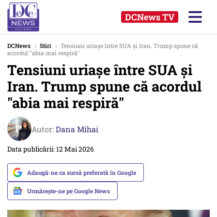
DCNews TV
DCNews
›
Stiri
›
Tensiuni uriașe între SUA și Iran. Trump spune că
acordul "abia mai respiră"
Tensiuni uriașe între SUA și
Iran. Trump spune că acordul
"abia mai respiră"
Autor:
Dana Mihai
Data publicării: 12 Mai 2026
Adaugă-ne ca sursă preferată în Google
Urmărește-ne pe Google News