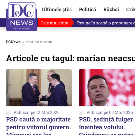
Ultimele știri
Politică
Război
Cri
Cele mai citite
Drona explodată în Bulgaria, 
DCNews
›
marian neacsu
Articole cu tagul: marian neacs
Publicat pe 12 Mai 2026
Publicat pe 05 Mai 2026
PSD caută o majoritate
PSD, ședință fulger
pentru viitorul guvern.
înaintea votului.
Miercuri are loc
Grindeanu ar putea