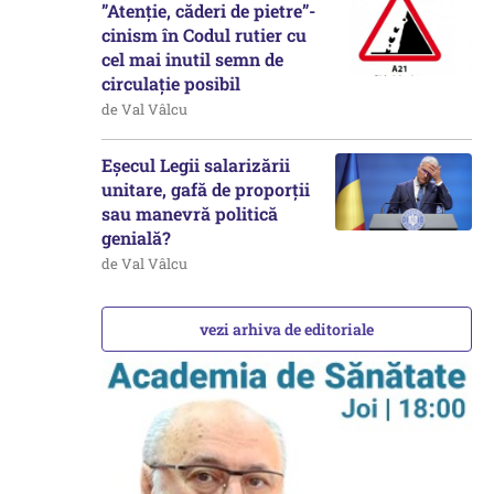
”Atenție, căderi de pietre”-
cinism în Codul rutier cu
cel mai inutil semn de
circulație posibil
de Val Vâlcu
Eșecul Legii salarizării
unitare, gafă de proporții
sau manevră politică
genială?
de Val Vâlcu
vezi arhiva de editoriale