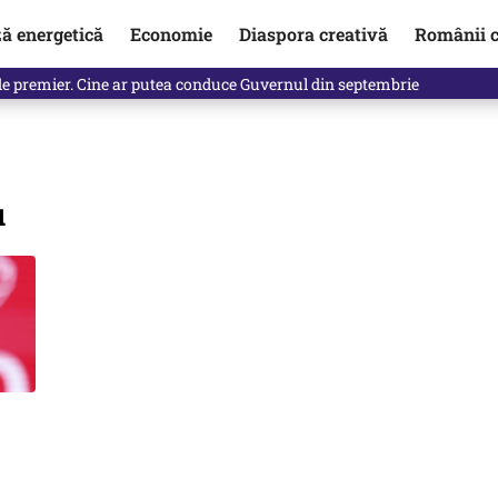
ză energetică
Economie
Diaspora creativă
Românii c
identificată. Ambasadoarea Ucrainei a fost convocată la Ministerul de
u