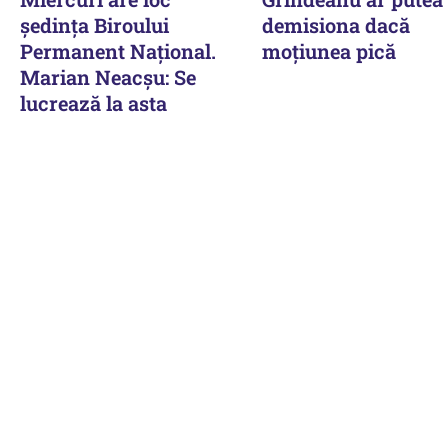
şedinţa Biroului
demisiona dacă
Permanent Naţional.
moțiunea pică
Marian Neacşu: Se
lucrează la asta