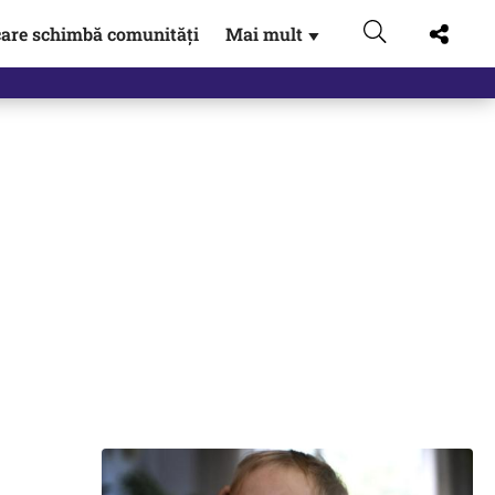
are schimbă comunități
Mai mult
▼
 Externe.…