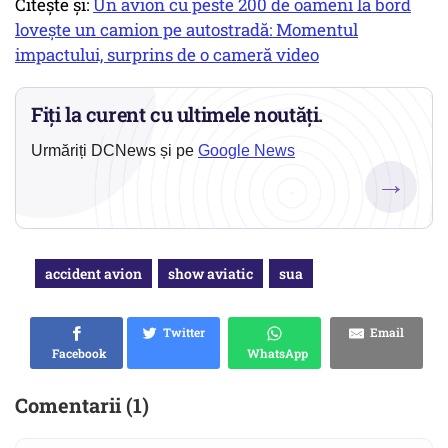
Citește și:
Un avion cu peste 200 de oameni la bord
lovește un camion pe autostradă: Momentul
impactului, surprins de o cameră video
Fiți la curent cu ultimele noutăți.
Urmăriți DCNews și pe
Google News
→
accident avion
show aviatic
sua
Twitter
Email
Facebook
WhatsApp
Comentarii (1)