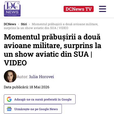
DCNews TV
DCNews
›
Stiri
›
Momentul prăbușirii a două avioane militare,
surprins la un show aviatic din SUA | VIDEO
Momentul prăbușirii a două
avioane militare, surprins la
un show aviatic din SUA |
VIDEO
Autor:
Iulia Horovei
Data publicării: 18 Mai 2026
Adaugă-ne ca sursă preferată în Google
Urmărește-ne pe Google News