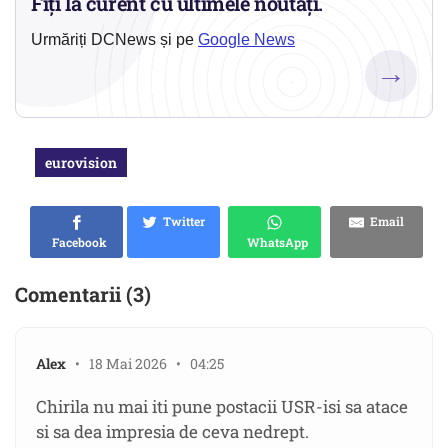
Fiți la curent cu ultimele noutăți.
Urmăriți DCNews și pe
Google News
→
eurovision
Twitter
Email
Facebook
WhatsApp
Comentarii (3)
Alex
• 18 Mai 2026 • 04:25
Chirila nu mai iti pune postacii USR-isi sa atace
si sa dea impresia de ceva nedrept.