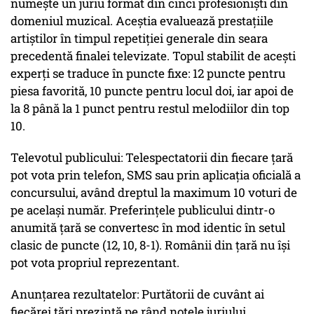
numește un juriu format din cinci profesioniști din
domeniul muzical. Aceștia evaluează prestațiile
artiștilor în timpul repetiției generale din seara
precedentă finalei televizate. Topul stabilit de acești
experți se traduce în puncte fixe: 12 puncte pentru
piesa favorită, 10 puncte pentru locul doi, iar apoi de
la 8 până la 1 punct pentru restul melodiilor din top
10.
Televotul publicului: Telespectatorii din fiecare țară
pot vota prin telefon, SMS sau prin aplicația oficială a
concursului, având dreptul la maximum 10 voturi de
pe același număr. Preferințele publicului dintr-o
anumită țară se convertesc în mod identic în setul
clasic de puncte (12, 10, 8-1). Românii din țară nu își
pot vota propriul reprezentant.
Anunțarea rezultatelor: Purtătorii de cuvânt ai
fiecărei țări prezintă pe rând notele juriului