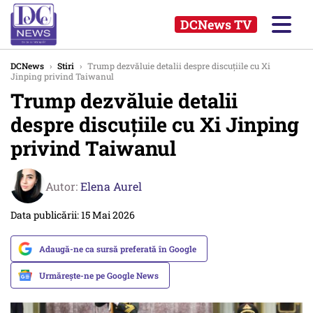
DCNews TV
DCNews
›
Stiri
›
Trump dezvăluie detalii despre discuțiile cu Xi
Jinping privind Taiwanul
Trump dezvăluie detalii
despre discuțiile cu Xi Jinping
privind Taiwanul
Autor:
Elena Aurel
Data publicării: 15 Mai 2026
Adaugă-ne ca sursă preferată în Google
Urmărește-ne pe Google News