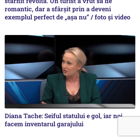
stârnit revoltă. Un turist a vrut să fie
romantic, dar a sfârșit prin a deveni
exemplul perfect de „așa nu” / foto și video
Diana Tache: Seiful statului e gol, iar noi
facem inventarul garajului