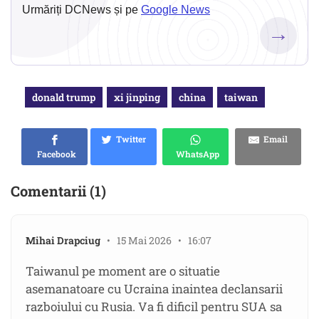
Urmăriți DCNews și pe
Google News
→
donald trump
xi jinping
china
taiwan
Twitter
Email
Facebook
WhatsApp
Comentarii (1)
Mihai Drapciug
• 15 Mai 2026 • 16:07
Taiwanul pe moment are o situatie
asemanatoare cu Ucraina inaintea declansarii
razboiului cu Rusia. Va fi dificil pentru SUA sa