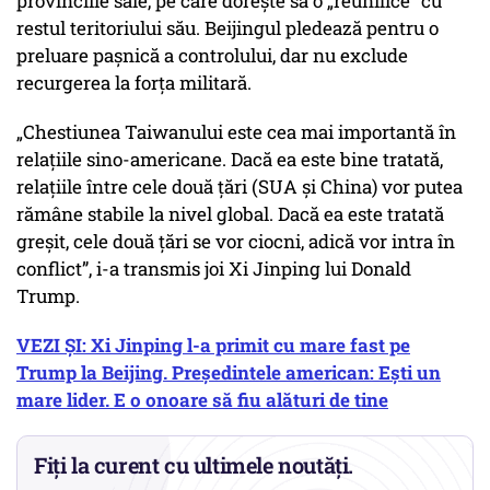
provinciile sale, pe care doreşte să o „reunifice” cu
restul teritoriului său. Beijingul pledează pentru o
preluare paşnică a controlului, dar nu exclude
recurgerea la forţa militară.
„Chestiunea Taiwanului este cea mai importantă în
relaţiile sino-americane. Dacă ea este bine tratată,
relaţiile între cele două ţări (SUA şi China) vor putea
rămâne stabile la nivel global. Dacă ea este tratată
greşit, cele două ţări se vor ciocni, adică vor intra în
conflict”
, i-a transmis joi Xi Jinping lui Donald
Trump.
VEZI ȘI: Xi Jinping l-a primit cu mare fast pe
Trump la Beijing. Președintele american: Ești un
mare lider. E o onoare să fiu alături de tine
Fiți la curent cu ultimele noutăți.