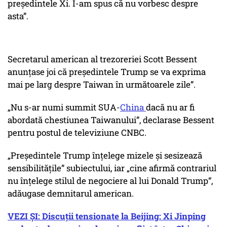
preşedintele Xi. I-am spus că nu vorbesc despre
asta”
.
Secretarul american al trezoreriei Scott Bessent
anunţase joi că preşedintele Trump se va exprima
mai pe larg despre Taiwan în următoarele zile”.
„Nu s-ar numi summit SUA-
China
dacă nu ar fi
abordată chestiunea Taiwanului”
, declarase Bessent
pentru postul de televiziune CNBC.
„Preşedintele Trump înţelege mizele şi sesizează
sensibilităţile” subiectului, iar
„cine afirmă contrariul
nu înţelege stilul de negociere al lui Donald Trump”
,
adăugase demnitarul american.
VEZI ȘI: Discuții tensionate la Beijing: Xi Jinping