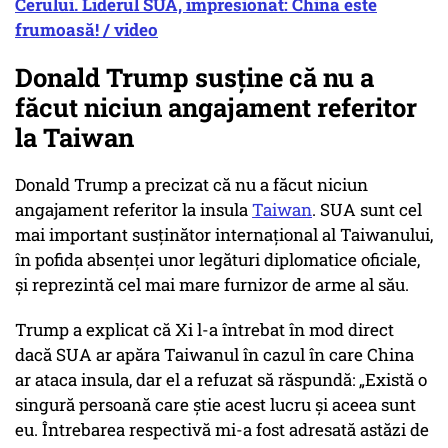
Cerului. Liderul SUA, impresionat: China este
frumoasă! / video
Donald Trump susţine că nu a
făcut niciun angajament referitor
la Taiwan
Donald Trump a precizat că nu a făcut niciun
angajament referitor la insula
Taiwan
. SUA sunt cel
mai important susţinător internaţional al Taiwanului,
în pofida absenţei unor legături diplomatice oficiale,
şi reprezintă cel mai mare furnizor de arme al său.
Trump a explicat că Xi l-a întrebat în mod direct
dacă SUA ar apăra Taiwanul în cazul în care China
ar ataca insula, dar el a refuzat să răspundă:
„Există o
singură persoană care ştie acest lucru şi aceea sunt
eu. Întrebarea respectivă mi-a fost adresată astăzi de