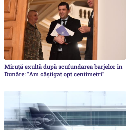
Miruță exultă după scufundarea barjelor în
Dunăre: "Am câștigat opt centimetri"