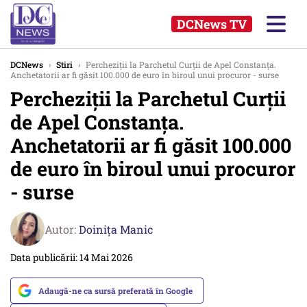
DCNews TV
DCNews
›
Stiri
›
Percheziții la Parchetul Curţii de Apel Constanţa.
Anchetatorii ar fi găsit 100.000 de euro în biroul unui procuror - surse
Percheziții la Parchetul Curţii
de Apel Constanţa.
Anchetatorii ar fi găsit 100.000
de euro în biroul unui procuror
- surse
Autor:
Doinița Manic
Data publicării: 14 Mai 2026
Adaugă-ne ca sursă preferată în Google