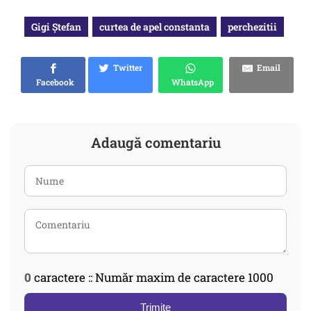
Gigi Ştefan
curtea de apel constanta
perchezitii
Twitter
Email
Facebook
WhatsApp
Adaugă comentariu
0
caractere :: Număr maxim de caractere 1000
Trimite