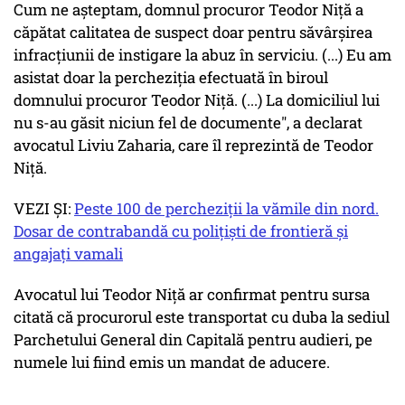
Cum ne aşteptam, domnul procuror Teodor Niţă a
căpătat calitatea de suspect doar pentru săvârşirea
infracţiunii de instigare la abuz în serviciu. (...) Eu am
asistat doar la percheziţia efectuată în biroul
domnului procuror Teodor Niţă. (...) La domiciliul lui
nu s-au găsit niciun fel de documente", a declarat
avocatul Liviu Zaharia, care îl reprezintă de Teodor
Niţă.
VEZI ȘI:
Peste 100 de percheziții la vămile din nord.
Dosar de contrabandă cu polițiști de frontieră și
angajați vamali
Avocatul lui Teodor Niţă ar confirmat pentru sursa
citată că procurorul este transportat cu duba la sediul
Parchetului General din Capitală pentru audieri, pe
numele lui fiind emis un mandat de aducere.