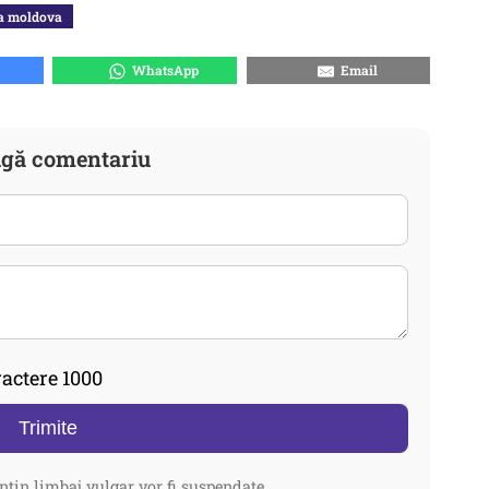
ca moldova
WhatsApp
Email
gă comentariu
actere 1000
Trimite
ntin limbaj vulgar vor fi suspendate