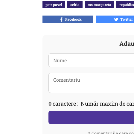
petr pavel
cehia
ms margareta
republi
Facebook
Twitter
Adau
0
caractere :: Număr maxim de car
* Comentariile care co