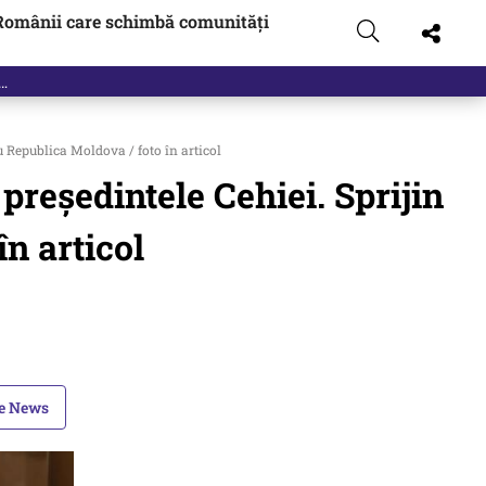
Românii care schimbă comunități
 Republica Moldova / foto în articol
reședintele Cehiei. Sprijin
n articol
le News