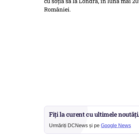
cu soţia sa la Londra, în luna mai 2
României.
Fiți la curent cu ultimele noutăți
Urmăriți DCNews și pe
Google News