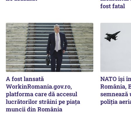
fost fatal
A fost lansată
NATO își în
WorkinRomania.gov.ro,
România, B
platforma care dă accesul
semnează u
lucrătorilor străini pe piața
poliția aer
muncii din România