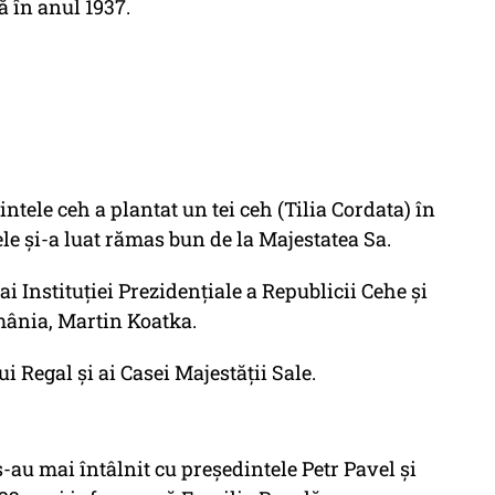
ă în anul 1937.
intele ceh a plantat un tei ceh (Tilia Cordata) în
le şi-a luat rămas bun de la Majestatea Sa.
ai Instituţiei Prezidenţiale a Republicii Cehe şi
ânia, Martin Koatka.
i Regal şi ai Casei Majestăţii Sale.
-au mai întâlnit cu preşedintele Petr Pavel şi