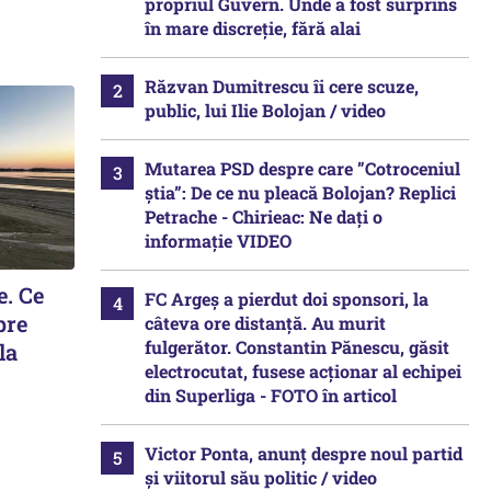
propriul Guvern. Unde a fost surprins
în mare discreție, fără alai
Răzvan Dumitrescu îi cere scuze,
public, lui Ilie Bolojan / video
Mutarea PSD despre care ”Cotroceniul
știa”: De ce nu pleacă Bolojan? Replici
Petrache - Chirieac: Ne dați o
informație VIDEO
e. Ce
FC Argeș a pierdut doi sponsori, la
pre
câteva ore distanță. Au murit
fulgerător. Constantin Pănescu, găsit
la
electrocutat, fusese acționar al echipei
din Superliga - FOTO în articol
Victor Ponta, anunț despre noul partid
și viitorul său politic / video