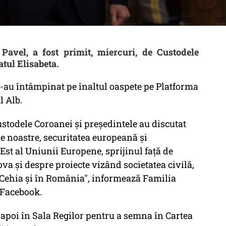
 Pavel, a fost primit, miercuri, de Custodele
tul Elisabeta.
l-au întâmpinat pe înaltul oaspete pe Platforma
l Alb.
ustodele Coroanei şi preşedintele au discutat
ile noastre, securitatea europeană şi
 Est al Uniunii Europene, sprijinul faţă de
va şi despre proiecte vizând societatea civilă,
 Cehia şi în România", informează Familia
 Facebook.
t apoi în Sala Regilor pentru a semna în Cartea