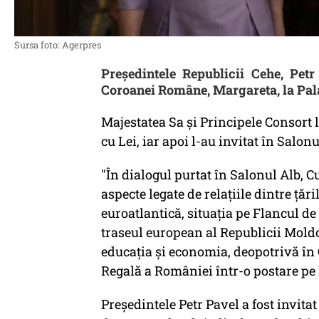
Sursa foto: Agerpres
Preşedintele Republicii Cehe, Petr
Coroanei Române, Margareta, la Pala
Majestatea Sa şi Principele Consort 
cu Lei, iar apoi l-au invitat în Salonu
"În dialogul purtat în Salonul Alb, C
aspecte legate de relaţiile dintre ţăr
euroatlantică, situaţia pe Flancul de
traseul european al Republicii Moldo
educaţia şi economia, deopotrivă în
Regală a României într-o postare pe
Preşedintele Petr Pavel a fost invita