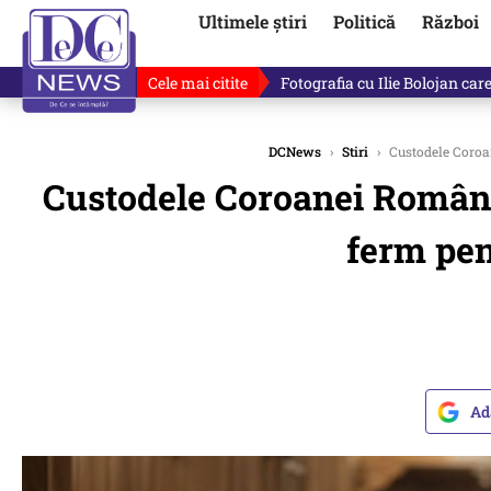
Ultimele știri
Politică
Război
Cele mai citite
Răzvan Dumitrescu îi cere scuze
DCNews
›
Stiri
›
Custodele Coroan
Custodele Coroanei Române,
ferm pen
Ad