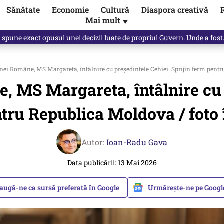
Sănătate
Economie
Cultură
Diaspora creativă
Mai mult
▼
, public, lui Ilie Bolojan / video
ei Române, MS Margareta, întâlnire cu președintele Cehiei. Sprijin ferm pentru
 MS Margareta, întâlnire cu p
tru Republica Moldova / foto î
Autor:
Ioan-Radu Gava
Data publicării: 13 Mai 2026
augă-ne ca sursă preferată în Google
Urmărește-ne pe Goog