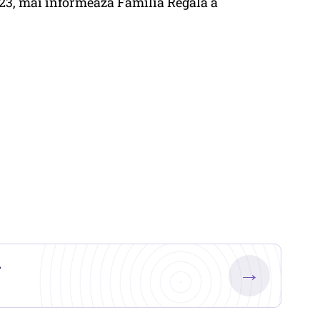
023, mai informează Familia Regală a
.
→