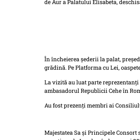
de Aur a Palatului Elisabeta, deschis
În încheierea şederii la palat, preşed
grădină. Pe Platforma cu Lei, oaspete
La vizită au luat parte reprezentanţi 
ambasadorul Republicii Cehe în Rom
Au fost prezenţi membri ai Consiliulu
Majestatea Sa şi Principele Consort s