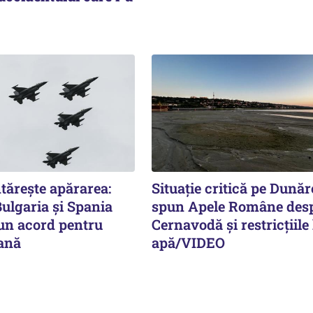
tărește apărarea:
Situație critică pe Dunăr
ulgaria și Spania
spun Apele Române des
n acord pentru
Cernavodă și restricțiile 
iană
apă/VIDEO