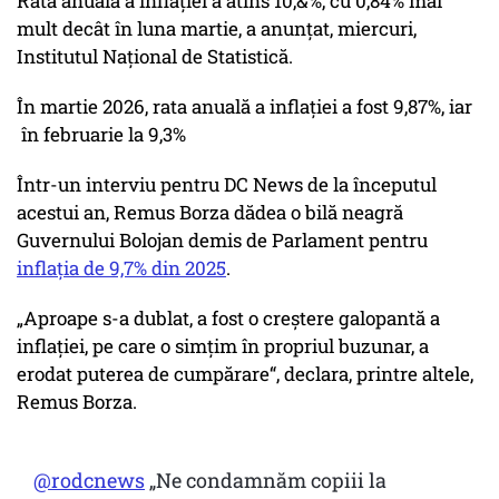
Rata anuală a inflației a atins 10,&%, cu 0,84% mai
mult decât în luna martie, a anunțat, miercuri,
Institutul Național de Statistică.
În martie 2026, rata anuală a inflației a fost 9,87%, iar
în februarie la 9,3%
Într-un interviu pentru DC News de la începutul
acestui an, Remus Borza dădea o bilă neagră
Guvernului Bolojan demis de Parlament pentru
inflația de 9,7% din 2025
.
„Aproape s-a dublat, a fost o creștere galopantă a
inflației, pe care o simțim în propriul buzunar, a
erodat puterea de cumpărare“, declara, printre altele,
Remus Borza.
@rodcnews
„Ne condamnăm copiii la