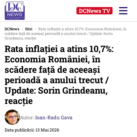
DCNews TV
DCNews
›
Stiri
›
Rata inflației a atins 10,7%: Economia României, în
scădere față de aceeași perioadă a anului trecut / Update: Sorin
Grindeanu, reacție
Rata inflației a atins 10,7%:
Economia României, în
scădere față de aceeași
perioadă a anului trecut /
Update: Sorin Grindeanu,
reacție
Autor:
Ioan-Radu Gava
Data publicării: 13 Mai 2026