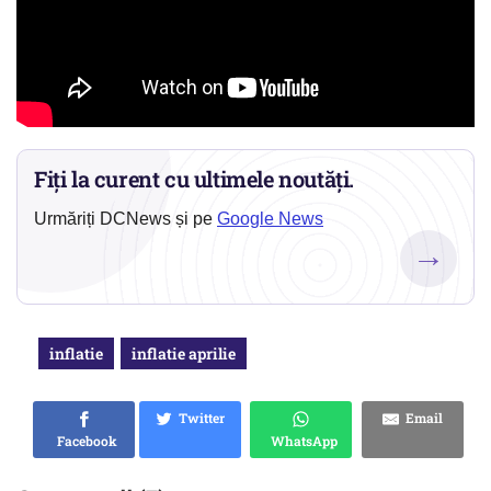
Fiți la curent cu ultimele noutăți.
Urmăriți DCNews și pe
Google News
→
inflatie
inflatie aprilie
Twitter
Email
Facebook
WhatsApp