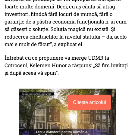
foarte multe domenii. Deci, eu aş căuta să atrag
investitori, fiindcă fără locuri de muncă, fără o
garanţie de a păstra economia funcţională n-ai cum
să găseşti o soluţie. Soluţia magică nu există. Şi
reducerea cheltuielilor la nivelul statului – da, acolo
mai e mult de făcut”, a explicat el.
Întrebat cu ce propunere va merge UDMR la
Cotroceni, Kelemen Hunor a răspuns: „Să fim invitaţi
şi după aceea vă spun”.
Citește articolul