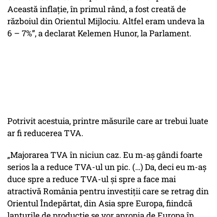
Această inflaţie, în primul rând, a fost creată de
războiul din Orientul Mijlociu. Altfel eram undeva la
6 – 7%”, a declarat Kelemen Hunor, la Parlament.
Potrivit acestuia, printre măsurile care ar trebui luate
ar fi reducerea TVA.
„Majorarea TVA în niciun caz. Eu m-aş gândi foarte
serios la a reduce TVA-ul un pic. (…) Da, deci eu m-aş
duce spre a reduce TVA-ul şi spre a face mai
atractivă România pentru investiţii care se retrag din
Orientul Îndepărtat, din Asia spre Europa, fiindcă
lanţurile de producţie se vor apropia de Europa în