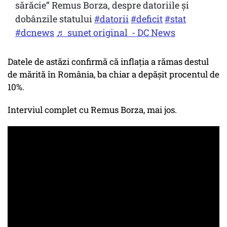
sărăcie” Remus Borza, despre datoriile și
dobânzile statului
#datorii
#deficit
#stat
#dcnews
♬ sunet original - DC News
Datele de astăzi confirmă că inflația a rămas destul
de mărită în România, ba chiar a depășit procentul de
10%.
Interviul complet cu Remus Borza, mai jos.