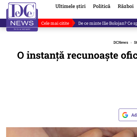
Ultimele știri
Politică
Război
Cele mai citite
De ce minte Ilie Bolojan? Ce 
DCNews
›
St
O instanță recunoaște ofici
Ad