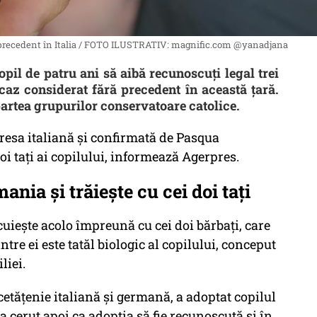
ără precedent în Italia / FOTO ILUSTRATIV: magnific.com @yanadjana
opil de patru ani să aibă recunoscuți legal trei
 caz considerat fără precedent în această țară.
partea grupurilor conservatoare catolice.
resa italiană și confirmată de Pasqua
i tați ai copilului, informează Agerpres.
ania și trăiește cu cei doi tați
cuiește acolo împreună cu cei doi bărbați, care
tre ei este tatăl biologic al copilului, conceput
liei.
 cetățenie italiană și germană, a adoptat copilul
 cerut apoi ca adopția să fie recunoscută și în