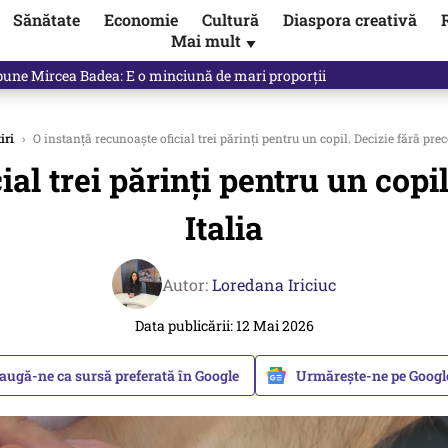
Sănătate
Economie
Cultură
Diaspora creativă
Mai mult
▼
spune Mircea Badea: E o minciună de mari proporții
iri
›
O instanță recunoaște oficial trei părinți pentru un copil. Decizie fără prec
al trei părinți pentru un copi
Italia
Autor:
Loredana Iriciuc
Data publicării: 12 Mai 2026
augă-ne ca sursă preferată în Google
Urmărește-ne pe Goog