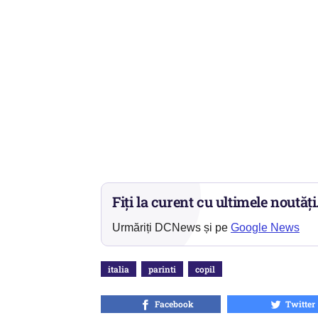
Fiți la curent cu ultimele noutăți
Urmăriți DCNews și pe
Google News
italia
parinti
copil
Facebook
Twitter