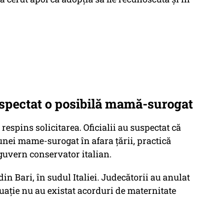
suspectat o posibilă mamă-surogat
a respins solicitarea. Oficialii au suspectat că
unei mame-surogat în afara țării, practică
 guvern conservator italian.
in Bari, în sudul Italiei. Judecătorii au anulat
ituație nu au existat acorduri de maternitate