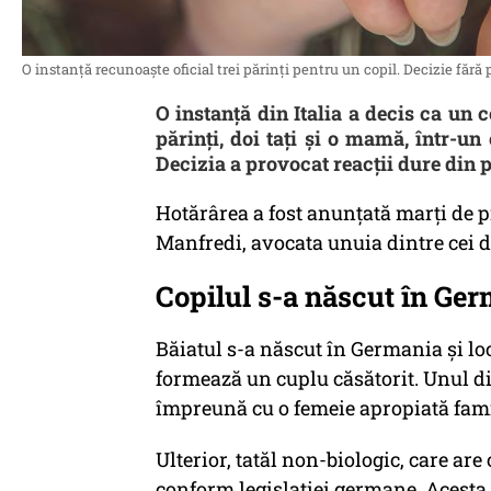
O instanță recunoaște oficial trei părinți pentru un copil. Decizie f
O instanță din Italia a decis ca un c
părinți, doi tați și o mamă, într-un
Decizia a provocat reacții dure din 
Hotărârea a fost anunțată marți de p
Manfredi, avocata unuia dintre cei do
Copilul s-a născut în Germ
Băiatul s-a născut în Germania și lo
formează un cuplu căsătorit. Unul din
împreună cu o femeie apropiată fami
Ulterior, tatăl non-biologic, care are
conform legislației germane. Acesta a