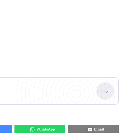
.
→
WhatsApp
Email