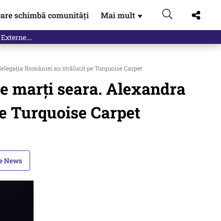
are schimbă comunități
Mai mult
▼
 Externe.…
delegaţia României au strălucit pe Turquoise Carpet
 de marți seara. Alexandra
pe Turquoise Carpet
le News