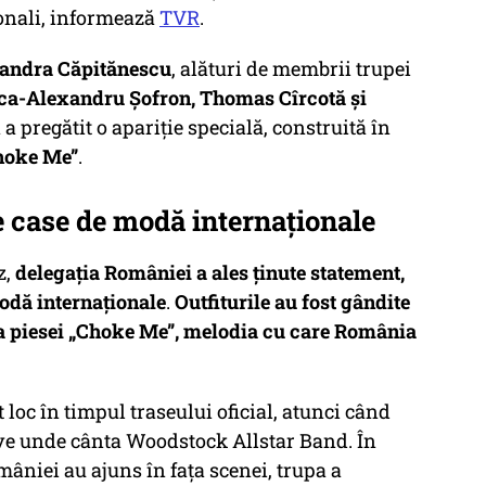
ționali, informează
TVR
.
xandra Căpitănescu
, alături de membrii trupei
ca-Alexandru Șofron, Thomas Cîrcotă și
ă a pregătit o apariție specială, construită în
hoke Me”
.
e case de modă internaționale
z,
delegația României a ales ținute statement,
modă internaționale
.
Outfiturile au fost gândite
a piesei
„Choke Me”
, melodia cu care România
loc în timpul traseului oficial, atunci când
live unde cânta Woodstock Allstar Band. În
âniei au ajuns în fața scenei, trupa a