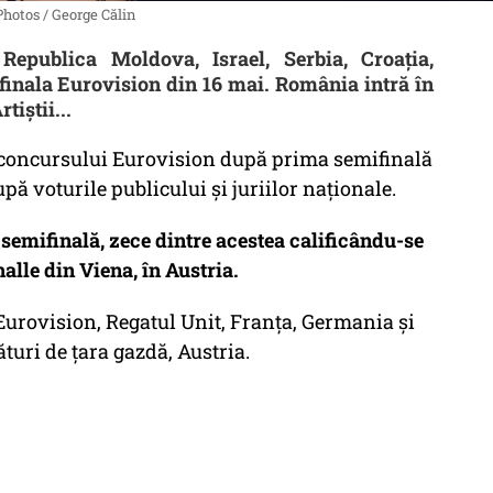
hotos / George Călin
 Republica Moldova, Israel, Serbia, Croaţia,
n finala Eurovision din 16 mai. România intră în
tiștii...
la concursului Eurovision după prima semifinală
upă voturile publicului și juriilor naționale.
a semifinală, zece dintre acestea calificându-se
alle din Viena, în Austria.
 Eurovision, Regatul Unit, Franța, Germania și
lături de țara gazdă, Austria.