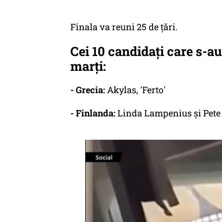
Finala va reuni 25 de țări.
Cei 10 candidați care s-au
marți:
- Grecia:
Akylas, 'Ferto'
- Finlanda:
Linda Lampenius și Pete 