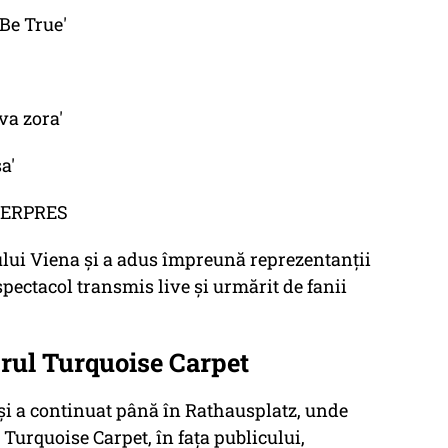
 Be True'
va zora'
a'
AGERPRES
ului Viena și a adus împreună reprezentanții
 spectacol transmis live și urmărit de fanii
ebrul Turquoise Carpet
și a continuat până în Rathausplatz, unde
l Turquoise Carpet, în fața publicului,