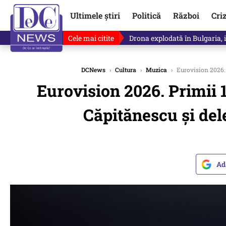
Ultimele știri
Politică
Război
Cri
Cele mai citite
Drona explodată în Bulgaria, 
DCNews
›
Cultura
›
Muzica
›
Eurovision 2026. 
Eurovision 2026. Primii 1
Căpitănescu şi del
Ad