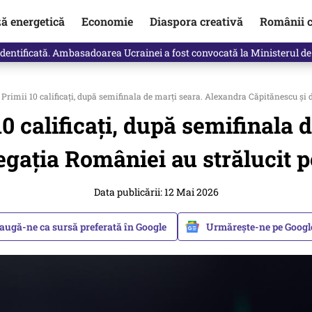
ză energetică
Economie
Diaspora creativă
Românii c
identificată. Ambasadoarea Ucrainei a fost convocată la Ministerul de
Primii 10 calificați, după semifinala de marți seara. Alexandra Căpitănescu şi 
0 calificați, după semifinala
egaţia României au strălucit 
Data publicării: 12 Mai 2026
augă-ne ca sursă preferată în Google
Urmărește-ne pe Goog