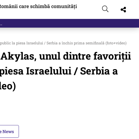
Românii care schimbă comunități
 public la piesa Israelului / Serbia a închis prima semifinală (foto+video)
Akylas, unul dintre favoriții
 piesa Israelului / Serbia a
deo)
le News