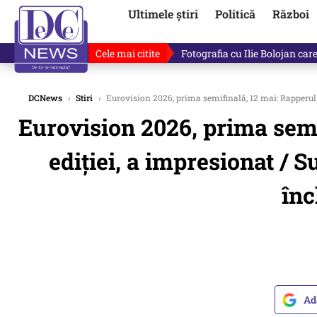
Ultimele știri
Politică
Război
Cele mai citite
Ilie Bolojan, gafă în direct de
DCNews
›
Stiri
›
Eurovision 2026, prima semifinală, 12 mai: Rapperul gr
Eurovision 2026, prima semif
ediției, a impresionat / Su
înc
Ad