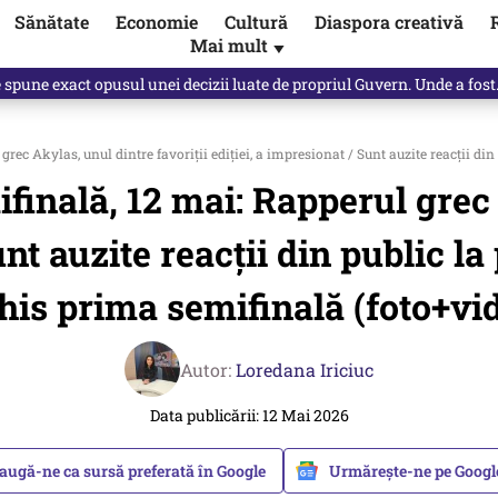
Sănătate
Economie
Cultură
Diaspora creativă
Mai mult
▼
spre „omul harnic“ / video
ec Akylas, unul dintre favoriții ediției, a impresionat / Sunt auzite reacții din
inală, 12 mai: Rapperul grec 
nt auzite reacții din public la
his prima semifinală (foto+vi
Autor:
Loredana Iriciuc
Data publicării: 12 Mai 2026
augă-ne ca sursă preferată în Google
Urmărește-ne pe Goog