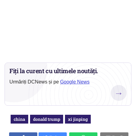
Fiți la curent cu ultimele noutăți.
Urmăriți DCNews și pe
Google News
→
china
donald trump
xi jinping