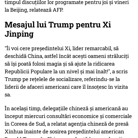
timpul discuţiilor lor programate pentru joi şi vineri
la Beijing, relatează AFP.
Mesajul lui Trump pentru Xi
Jinping
"Îi voi cere preşedintelui Xi, lider remarcabil, să
deschidă China, astfel încât aceşti oameni străluciţi
să îşi poată folosi magia şi să ajute la ridicarea
Republicii Populare la un nivel şi mai înalt!", a scris
Trump pe reţelele de socializare, referindu-se la
liderii de afaceri americani care îl însoţesc în vizita
sa.
În acelaşi timp, delegaţiile chineză şi americană au
început miercuri consultări economice şi comerciale
în Coreea de Sud, a relatat agenţia chineză de presă
Xinhua înainte de sosirea preşedintelui american