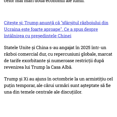
celor mai mari două economii ale lumii.
Citește și: Trump anunță că "sfârșitul războiului din
Ucraina este foarte aproape". Ce a spus despre
întâlnirea cu președintele Chinei
Statele Unite şi China s-au angajat în 2025 într-un
război comercial dur, cu repercusiuni globale, marcat
de tarife exorbitante şi numeroase restricţii după
revenirea lui Trump la Casa Albă.
Trump şi Xi au ajuns în octombrie la un armistiţiu cel
puţin temporar, ale cărui urmări sunt aşteptate să fie
una din temele centrale ale discuţiilor.