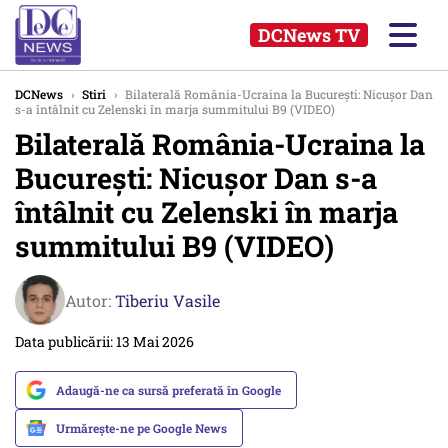
DCNews TV
DCNews
›
Stiri
›
Bilaterală România-Ucraina la București: Nicușor Dan
s-a întâlnit cu Zelenski în marja summitului B9 (VIDEO)
Bilaterală România-Ucraina la
București: Nicușor Dan s-a
întâlnit cu Zelenski în marja
summitului B9 (VIDEO)
Autor:
Tiberiu Vasile
Data publicării: 13 Mai 2026
Adaugă-ne ca sursă preferată în Google
Urmărește-ne pe Google News