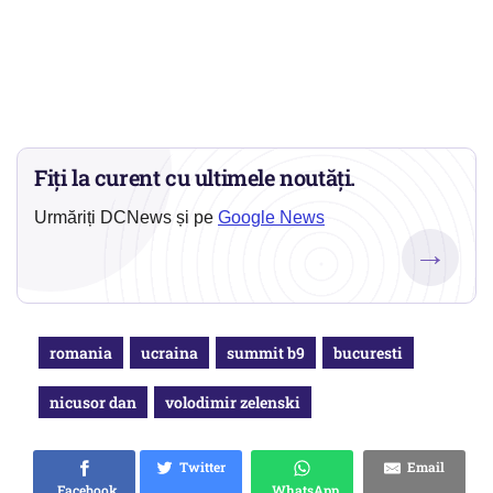
Fiți la curent cu ultimele noutăți.
Urmăriți DCNews și pe
Google News
→
romania
ucraina
summit b9
bucuresti
nicusor dan
volodimir zelenski
Twitter
Email
Facebook
WhatsApp