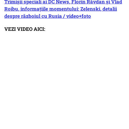
Trimișii speciali ai DC News, Florin Răvdan și Vlad
Roibu, informațiile momentului: Zelenski, detalii
despre războiul cu Rusia / video+foto
VEZI VIDEO AICI: