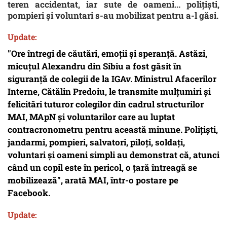
teren accidentat, iar sute de oameni... polițiști,
pompieri și voluntari s-au mobilizat pentru a-l găsi.
Update:
"Ore întregi de căutări, emoţii şi speranţă. Astăzi,
micuţul Alexandru din Sibiu a fost găsit în
siguranţă de colegii de la IGAv. Ministrul Afacerilor
Interne, Cătălin Predoiu, le transmite mulţumiri şi
felicitări tuturor colegilor din cadrul structurilor
MAI, MApN şi voluntarilor care au luptat
contracronometru pentru această minune. Poliţişti,
jandarmi, pompieri, salvatori, piloţi, soldaţi,
voluntari şi oameni simpli au demonstrat că, atunci
când un copil este în pericol, o ţară întreagă se
mobilizează", arată MAI, într-o postare pe
Facebook.
Update: