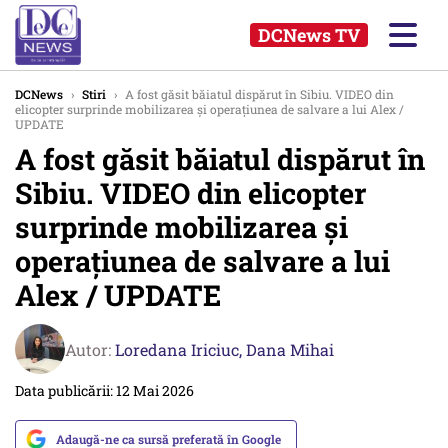
DCNews TV
DCNews
›
Stiri
›
A fost găsit băiatul dispărut în Sibiu. VIDEO din
elicopter surprinde mobilizarea și operațiunea de salvare a lui Alex /
UPDATE
A fost găsit băiatul dispărut în
Sibiu. VIDEO din elicopter
surprinde mobilizarea și
operațiunea de salvare a lui
Alex / UPDATE
Autor:
Loredana Iriciuc,
Dana Mihai
Data publicării: 12 Mai 2026
Adaugă-ne ca sursă preferată în Google