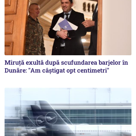
Miruță exultă după scufundarea barjelor în
Dunăre: "Am câștigat opt centimetri"