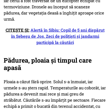
iar cerul a fost traversat de un elicopter echipat cu
termoviziune. Dronele au început să scaneze
pădurea, dar vegetația deasă a înghițit aproape orice
urmă.
CITEȘTE ȘI:
Alertă în Sibiu: Copil de 5 ani dispărut
în Sebeșu de Jos. Zeci de polițiști și jandarmi
participă la căutări
Pădurea, ploaia și timpul care
apasă
Ploaia a căzut fără oprire. Solul s-a înmuiat, iar
urmele s-au șters rapid. Temperaturile au coborât, iar
pădurea a devenit mai rece și mai greu de
străbătut. Căutările s-au împărțit pe sectoare. Fiecare
echipă a primit o bucată din terenul accidentat, cu