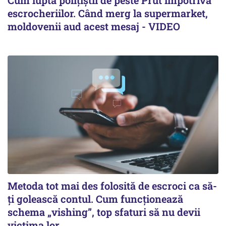
Cum luptă polițiștii de peste Prut împotriva
escrocheriilor. Când merg la supermarket,
moldovenii aud acest mesaj - VIDEO
Metoda tot mai des folosită de escroci ca să-
ți golească contul. Cum funcționează
schema „vishing”, top sfaturi să nu devii
victima lor