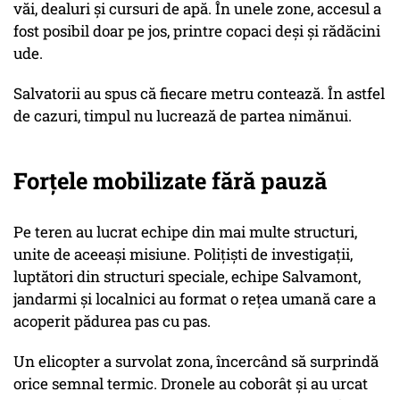
văi, dealuri și cursuri de apă. În unele zone, accesul a
fost posibil doar pe jos, printre copaci deși și rădăcini
ude.
Salvatorii au spus că fiecare metru contează. În astfel
de cazuri, timpul nu lucrează de partea nimănui.
Forțele mobilizate fără pauză
Pe teren au lucrat echipe din mai multe structuri,
unite de aceeași misiune. Polițiști de investigații,
luptători din structuri speciale, echipe Salvamont,
jandarmi și localnici au format o rețea umană care a
acoperit pădurea pas cu pas.
Un elicopter a survolat zona, încercând să surprindă
orice semnal termic. Dronele au coborât și au urcat