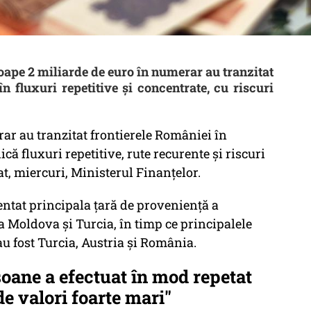
oape 2 miliarde de euro în numerar au tranzitat
n fluxuri repetitive și concentrate, cu riscuri
ar au tranzitat frontierele României în
că fluxuri repetitive, rute recurente şi riscuri
t, miercuri, Ministerul Finanţelor.
zentat principala ţară de provenienţă a
a Moldova şi Turcia, în timp ce principalele
au fost Turcia, Austria şi România.
oane a efectuat în mod repetat
e valori foarte mari"