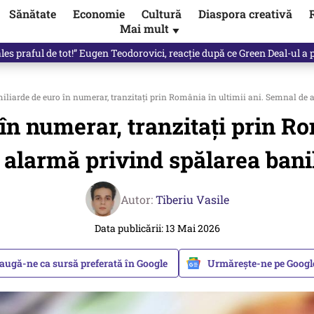
Sănătate
Economie
Cultură
Diaspora creativă
Mai mult
▼
les praful de tot!” Eugen Teodorovici, reacție după ce Green Deal-ul a
liarde de euro în numerar, tranzitați prin România în ultimii ani. Semnal de 
în numerar, tranzitați prin Ro
 alarmă privind spălarea bani
Autor:
Tiberiu Vasile
Data publicării: 13 Mai 2026
augă-ne ca sursă preferată în Google
Urmărește-ne pe Goog