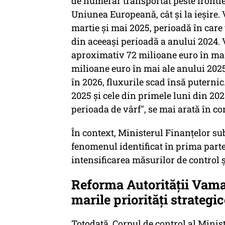
de numerar transportat peste frontier
Uniunea Europeană, cât şi la ieşire. 
martie şi mai 2025, perioadă în care
din aceeaşi perioadă a anului 2024. V
aproximativ 72 milioane euro în mart
milioane euro în mai ale anului 202
în 2026, fluxurile scad însă puternic.
2025 şi cele din primele luni din 20
perioada de vârf", se mai arată în co
În context, Ministerul Finanţelor su
fenomenul identificat în prima parte
intensificarea măsurilor de control şi
Reforma Autorităţii Vama
marile priorităţi strategi
Totodată, Corpul de control al Minis