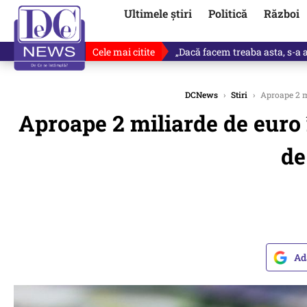
Ultimele știri
Politică
Război
Cele mai citite
„Dacă facem treaba asta, s-a a
DCNews
›
Stiri
›
Aproape 2 mi
Aproape 2 miliarde de euro 
de
Ad