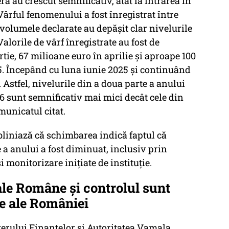
ă au crescut semnificativ, atât la intrarea în
Vârful fenomenului a fost înregistrat între
 volumele declarate au depăşit clar nivelurile
alorile de vârf înregistrate au fost de
ie, 67 milioane euro în aprilie şi aproape 100
5. Începând cu luna iunie 2025 şi continuând
 Astfel, nivelurile din a doua parte a anului
26 sunt semnificativ mai mici decât cele din
municatul citat.
bliniază că schimbarea indică faptul că
 a anului a fost diminuat, inclusiv prin
 monitorizare iniţiate de instituţie.
le Române și controlul sunt
ce ale României
terului Finanţelor şi Autoritatea Vamala