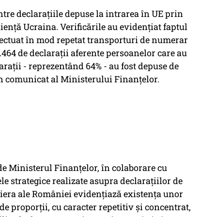
tre declaraţiile depuse la intrarea în UE prin
nţă Ucraina. Verificările au evidenţiat faptul
fectuat în mod repetat transporturi de numerar
1.464 de declaraţii aferente persoanelor care au
araţii - reprezentând 64% - au fost depuse de
un comunicat al Ministerului Finanţelor.
 de Ministerul Finanţelor, în colaborare cu
 strategice realizate asupra declaraţiilor de
iera ale României evidenţiază existenţa unor
e proporţii, cu caracter repetitiv şi concentrat,