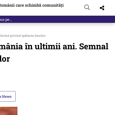
Românii care schimbă comunități
 pus pe…
alarmă privind spălarea banilor
mânia în ultimii ani. Semnal
lor
le News