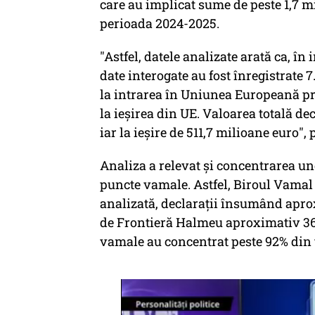
care au implicat sume de peste 1,7 m
perioada 2024-2025.
"Astfel, datele analizate arată ca, în 
date interogate au fost înregistrate 
la intrarea în Uniunea Europeană pri
la ieşirea din UE. Valoarea totală dec
iar la ieşire de 511,7 milioane euro",
Analiza a relevat şi concentrarea u
puncte vamale. Astfel, Biroul Vamal d
analizată, declaraţii însumând apro
de Frontieră Halmeu aproximativ 36
vamale au concentrat peste 92% din t