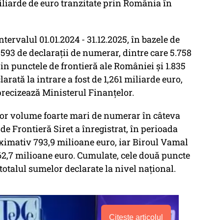
iliarde de euro tranzitate prin România în
intervalul 01.01.2024 - 31.12.2025, în bazele de
7.593 de declaraţii de numerar, dintre care 5.758
n punctele de frontieră ale României şi 1.835
larată la intrare a fost de 1,261 miliarde euro,
 precizează Ministerul Finanţelor.
nor volume foarte mari de numerar în câteva
e Frontieră Siret a înregistrat, în perioada
ximativ 793,9 milioane euro, iar Biroul Vamal
2,7 milioane euro. Cumulate, cele două puncte
otalul sumelor declarate la nivel naţional.
Citește articolul