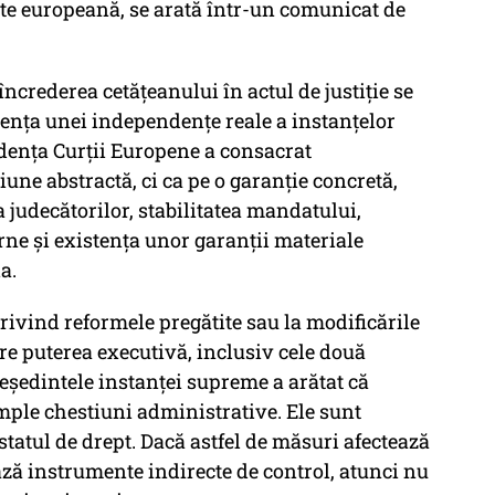
tate europeană, se arată într-un comunicat de
încrederea cetățeanului în actul de justiție se
tența unei independențe reale a instanțelor
udența Curții Europene a consacrat
iune abstractă, ci ca pe o garanție concretă,
 judecătorilor, stabilitatea mandatului,
rne și existența unor garanții materiale
a.
rivind reformele pregătite sau la modificările
tre puterea executivă, inclusiv cele două
președintele instanței supreme a arătat că
imple chestiuni administrative. Ele sunt
statul de drept. Dacă astfel de măsuri afectează
ză instrumente indirecte de control, atunci nu