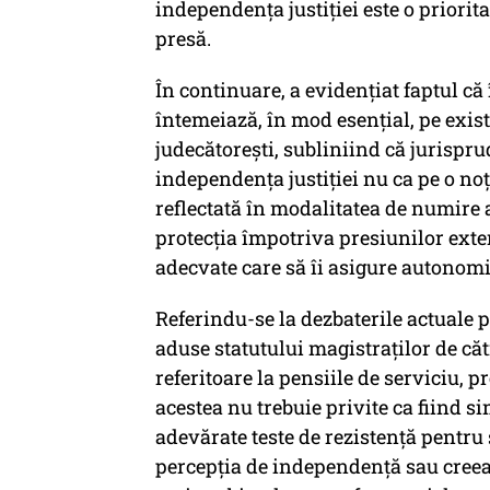
independența justiției este o priori
presă.
În continuare, a evidențiat faptul că 
întemeiază, în mod esențial, pe exis
judecătorești, subliniind că jurispr
independența justiției nu ca pe o noț
reflectată în modalitatea de numire a
protecția împotriva presiunilor exte
adecvate care să îi asigure autonomi
Referindu-se la dezbaterile actuale p
aduse statutului magistraţilor de că
referitoare la pensiile de serviciu, 
acestea nu trebuie privite ca fiind s
adevărate teste de rezistență pentru 
percepția de independență sau creea