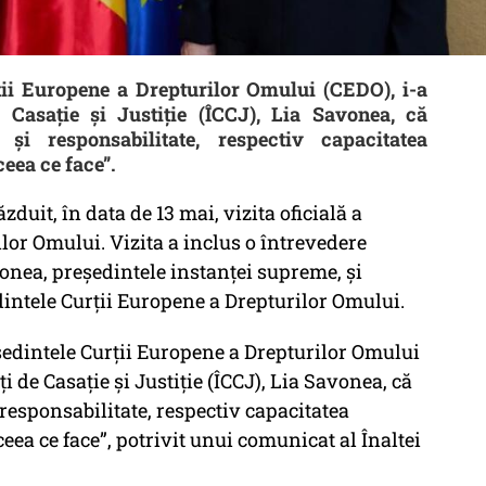
ii Europene a Drepturilor Omului (CEDO), i-a
e Casație și Justiție (ÎCCJ), Lia Savonea, că
 și responsabilitate, respectiv capacitatea
eea ce face”.
ăzduit, în data de 13 mai, vizita oficială a
lor Omului. Vizita a inclus o întrevedere
vonea, președintele instanței supreme, și
intele Curții Europene a Drepturilor Omului.
ședintele Curții Europene a Drepturilor Omului
ți de Casație și Justiție (ÎCCJ), Lia Savonea, că
responsabilitate, respectiv capacitatea
eea ce face”, potrivit unui comunicat al Înaltei