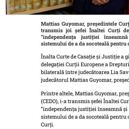
Mattias Guyomar, președintele Curț
transmis joi șefei Înaltei Curți d
”independența justiției înseamnă
sistemului de a da socoteală pentru c
Înalta Curte de Casație și Justiție a g
delegației Curții Europene a Drepturi
bilaterală între judecătoarea Lia Sa
judecătorul Mattias Guyomar, președ
Printre altele, Mattias Guyomar, pre
(CEDO), i-a transmis șefei Înaltei Cur
”independența justiției înseamnă și 
sistemului de a da socoteală pentru c
Curți.