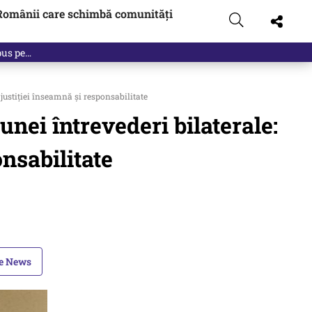
Românii care schimbă comunități
 pus pe…
justiției înseamnă și responsabilitate
nei întrevederi bilaterale:
nsabilitate
le News