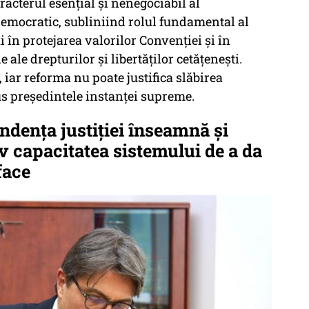
racterul esențial și nenegociabil al
 democratic, subliniind rolul fundamental al
 în protejarea valorilor Convenției și în
le drepturilor și libertăților cetățenești.
, iar reforma nu poate justifica slăbirea
s preşedintele instanţei supreme.
dența justiției înseamnă și
iv capacitatea sistemului de a da
face