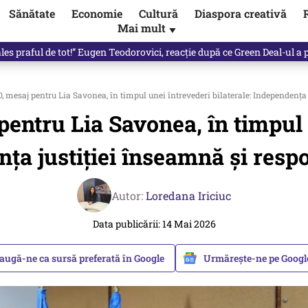
Sănătate
Economie
Cultură
Diaspora creativă
Mai mult
▼
les praful de tot!” Eugen Teodorovici, reacție după ce Green Deal-ul a
 mesaj pentru Lia Savonea, în timpul unei întrevederi bilaterale: Independența 
entru Lia Savonea, în timpul u
ța justiției înseamnă și respo
Autor:
Loredana Iriciuc
Data publicării: 14 Mai 2026
augă-ne ca sursă preferată în Google
Urmărește-ne pe Goog