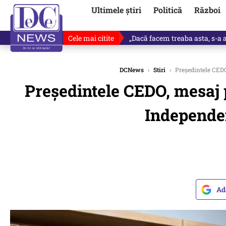
Ultimele știri
Politică
Război
Cele mai citite
„Dacă facem treaba asta, s-a a
DCNews
›
Stiri
›
Președintele CEDO,
Președintele CEDO, mesaj p
Independen
Ad