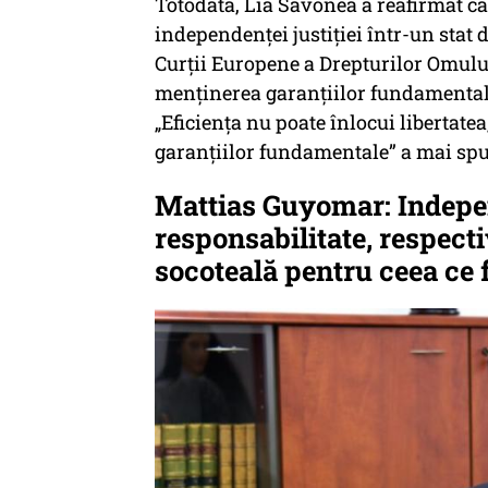
Totodată, Lia Savonea a reafirmat ca
independenței justiției într-un stat
Curții Europene a Drepturilor Omului
menținerea garanțiilor fundamentale a
„Eficiența nu poate înlocui libertatea
garanțiilor fundamentale”
a mai spu
Mattias Guyomar: Indepen
responsabilitate, respect
socoteală pentru ceea ce 