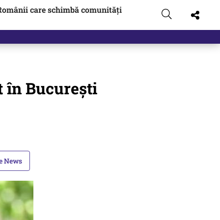
Românii care schimbă comunități
zboi
t în București
le News