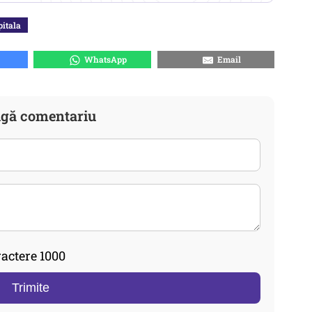
pitala
WhatsApp
Email
gă comentariu
actere 1000
Trimite