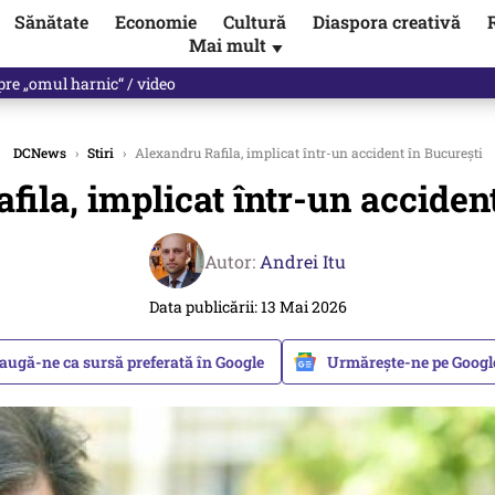
Sănătate
Economie
Cultură
Diaspora creativă
Mai mult
▼
nunță că a încălcat legea, de două ori. Planuri de pregătire pentru ră
DCNews
›
Stiri
›
Alexandru Rafila, implicat într-un accident în București
ila, implicat într-un acciden
Autor:
Andrei Itu
Data publicării: 13 Mai 2026
augă-ne ca sursă preferată în Google
Urmărește-ne pe Goog