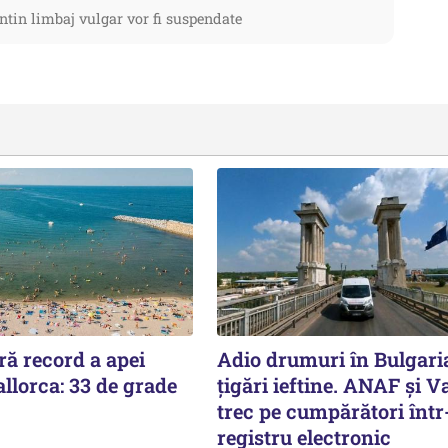
ntin limbaj vulgar vor fi suspendate
ă record a apei
Adio drumuri în Bulgari
llorca: 33 de grade
țigări ieftine. ANAF și V
trec pe cumpărători înt
registru electronic