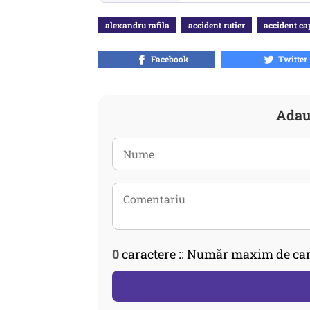
alexandru rafila
accident rutier
accident ca
Facebook
Twitter
Adau
0
caractere :: Număr maxim de car