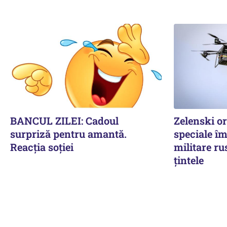
BANCUL ZILEI: Cadoul
Zelenski o
surpriză pentru amantă.
speciale îm
Reacția soției
militare ru
țintele