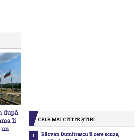
a după
CELE MAI CITITE ȘTIRI
ama îi
r-un
Răzvan Dumitrescu îi cere scuze,