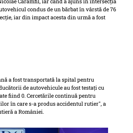
Nicolae Caramfil, iar când a ajuns în intersecția
 autovehicul condus de un bărbat în vârstă de 76
recție, iar din impact acesta din urmă a fost
nă a fost transportată la spital pentru
ucătorii de autovehicule au fost testați cu
ate fiind 0. Cercetările continuă pentru
lor în care s-a produs accidentul rutier", a
utieră a României.