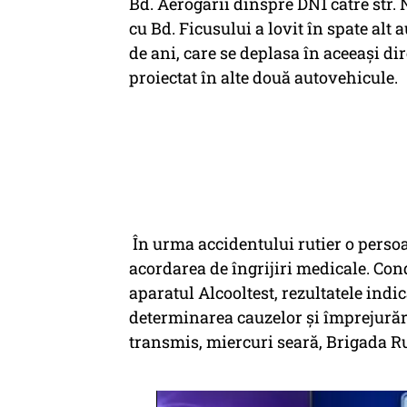
Bd. Aerogării dinspre DN1 către str. 
cu Bd. Ficusului a lovit în spate alt
de ani, care se deplasa în aceeași di
proiectat în alte două autovehicule.
În urma accidentului rutier o persoa
acordarea de îngrijiri medicale. Cond
aparatul Alcooltest, rezultatele indic
determinarea cauzelor și împrejurări
transmis, miercuri seară, Brigada R