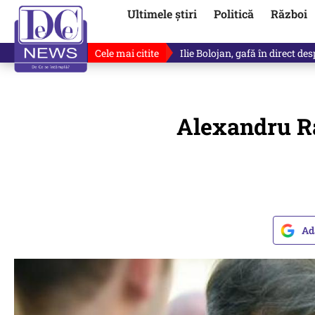
Ultimele știri
Politică
Război
Cele mai citite
Premierul demis Ilie Bolojan a
Alexandru Raf
Ad