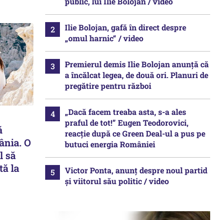
public, lui Ilie Bolojan / video
Ilie Bolojan, gafă în direct despre
„omul harnic“ / video
Premierul demis Ilie Bolojan anunță că
a încălcat legea, de două ori. Planuri de
pregătire pentru război
„Dacă facem treaba asta, s-a ales
praful de tot!” Eugen Teodorovici,
ă
reacție după ce Green Deal-ul a pus pe
ânia. O
butuci energia României
l să
ă la
Victor Ponta, anunț despre noul partid
și viitorul său politic / video