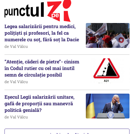
Legea salarizării pentru medici,
polițiști și profesori, la fel ca
numerele cu soț, fără soț la Dacie
de Val Vâlcu
”Atenție, căderi de pietre”- cinism
în Codul rutier cu cel mai inutil
semn de circulație posibil
de Val Vâlcu
Eșecul Legii salarizării unitare,
gafă de proporții sau manevră
politică genială?
de Val Vâlcu