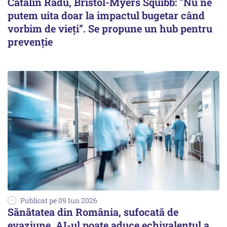
Cătălin Radu, Bristol-Myers Squibb: "Nu ne
putem uita doar la impactul bugetar când
vorbim de vieți”. Se propune un hub pentru
prevenţie
Publicat pe 09 Iun 2026
Sănătatea din România, sufocată de
evaziune. AI-ul poate aduce echivalentul a