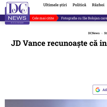
Ultimele știri
Politică
Război
Cele mai citite
Răzvan Dumitrescu îi cere scuze
DCNews
›
St
JD Vance recunoaște că infl
Ad