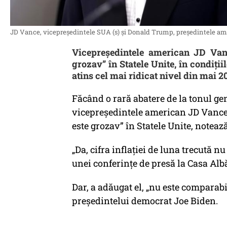
JD Vance, vicepreședintele SUA (s) și Donald Trump, președintele amer
Vicepreședintele american JD Vanc
grozav” în Statele Unite, în condiții
atins cel mai ridicat nivel din mai 2
Făcând o rară abatere de la tonul ge
vicepreşedintele american JD Vance 
este grozav” în Statele Unite, noteaz
„Da, cifra inflaţiei de luna trecută n
unei conferinţe de presă la Casa Alb
Dar, a adăugat el, „nu este comparab
preşedintelui democrat Joe Biden.