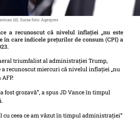
ican (d). Sursa foto: Agerpres
e a recunoscut că nivelul inflaţiei „nu este
le în care indicele preţurilor de consum (CPI) a
023.
neral triumfalist al administraţiei Trump,
a recunoscut miercuri că nivelul inflaţiei „nu
ă AFP.
u a fost grozavă”, a spus JD Vance în timpul
ă.
il cu ceea ce am văzut în timpul administraţiei”