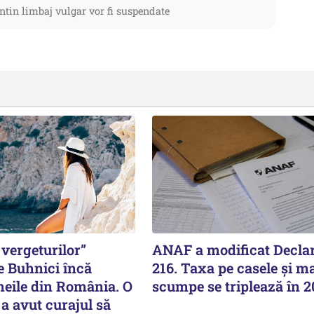
ntin limbaj vulgar vor fi suspendate
vergeturilor”
ANAF a modificat Declar
e Buhnici încă
216. Taxa pe casele și ma
meile din România. O
scumpe se triplează în 
a avut curajul să