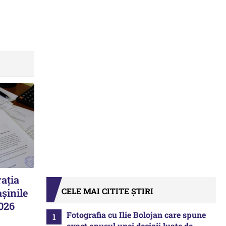
ația
CELE MAI CITITE ȘTIRI
șinile
2026
Fotografia cu Ilie Bolojan care spune
exact opusul unei decizii luate de