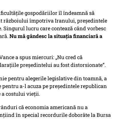
ificultăţile gospodăriilor îl îndeamnă să
t războiului împotriva Iranului, preşedintele
e. Singurul lucru care contează când vorbesc
ară.
Nu mă gândesc la situaţia financiară a
 Vance a spus miercuri: „Nu cred că
araţiile preşedintelui au fost distorsionate”.
ie pentru alegerile legislative din toamnă, a
ie pentru a-l acuza pe preşedintele republican
 a costului vieţii.
 rânduri că economia americană nu a
nţiind în special recordurile doborâte la Bursa