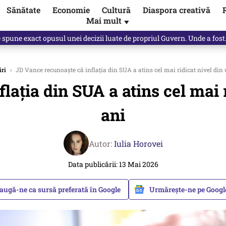
Sănătate
Economie
Cultură
Diaspora creativă
Mai mult
▼
, public, lui Ilie Bolojan / video
iri
›
JD Vance recunoaște că inflația din SUA a atins cel mai ridicat nivel din u
ația din SUA a atins cel mai ri
ani
Autor:
Iulia Horovei
Data publicării: 13 Mai 2026
augă-ne ca sursă preferată în Google
Urmărește-ne pe Goog