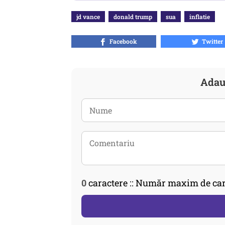
jd vance
donald trump
sua
inflatie
Facebook
Twitter
Adau
0
caractere :: Număr maxim de car