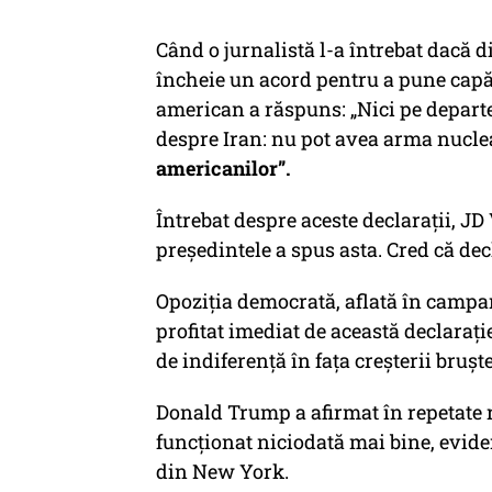
Când o jurnalistă l-a întrebat dacă d
încheie un acord pentru a pune capă
american a răspuns: „Nici pe depart
despre Iran: nu pot avea arma nucle
americanilor”.
Întrebat despre aceste declaraţii, JD
preşedintele a spus asta. Cred că decl
Opoziţia democrată, aflată în campan
profitat imediat de această declaraţ
de indiferenţă în faţa creşterii bruşte
Donald Trump a afirmat în repetate
funcţionat niciodată mai bine, evide
din New York.