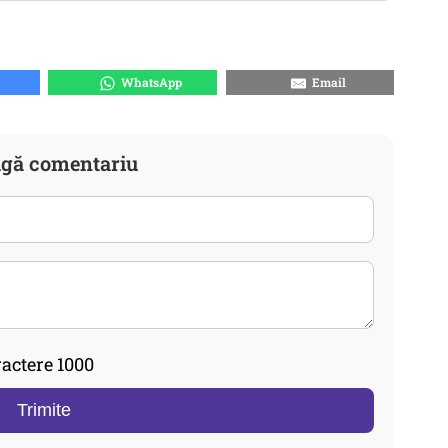
WhatsApp
Email
gă comentariu
actere 1000
Trimite