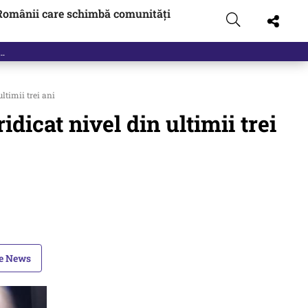
Românii care schimbă comunități
ltimii trei ani
dicat nivel din ultimii trei
le News