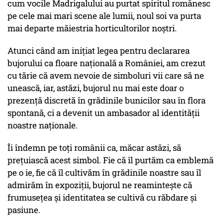
cum vocile Madrigalului au purtat spiritul românesc
pe cele mai mari scene ale lumii, noul soi va purta
mai departe măiestria horticultorilor noștri.
Atunci când am inițiat legea pentru declararea
bujorului ca floare națională a României, am crezut
cu tărie că avem nevoie de simboluri vii care să ne
unească, iar, astăzi, bujorul nu mai este doar o
prezență discretă în grădinile bunicilor sau în flora
spontană, ci a devenit un ambasador al identității
noastre naționale.
Îi îndemn pe toți românii ca, măcar astăzi, să
prețuiască acest simbol. Fie că îl purtăm ca emblemă
pe o ie, fie că îl cultivăm în grădinile noastre sau îl
admirăm în expoziții, bujorul ne reamintește că
frumusețea și identitatea se cultivă cu răbdare și
pasiune.