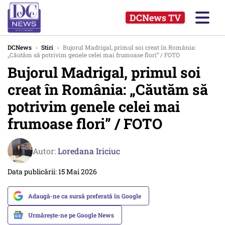
DCNews TV
DCNews
›
Stiri
›
Bujorul Madrigal, primul soi creat în România:
„Căutăm să potrivim genele celei mai frumoase flori” / FOTO
Bujorul Madrigal, primul soi
creat în România: „Căutăm să
potrivim genele celei mai
frumoase flori” / FOTO
Autor:
Loredana Iriciuc
Data publicării: 15 Mai 2026
Adaugă-ne ca sursă preferată în Google
Urmărește-ne pe Google News