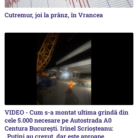
Cutremur, joi la prânz, în Vrancea
VIDEO - Cum s-a montat ultima grindă din
cele 5.000 necesare pe Autostrada A0
Centura București. Irinel Scrioșteanu:
„Puțini au crezut, dar este aproape