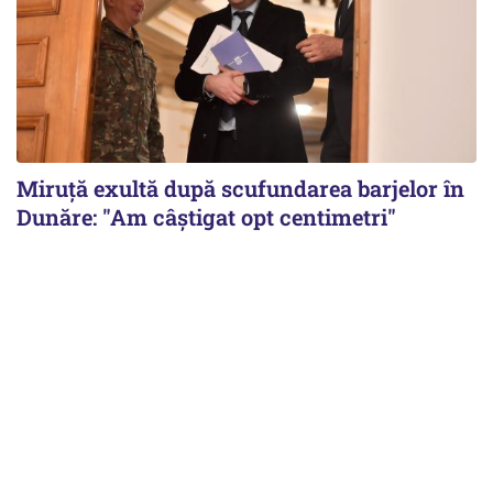
Miruță exultă după scufundarea barjelor în
Dunăre: "Am câștigat opt centimetri"