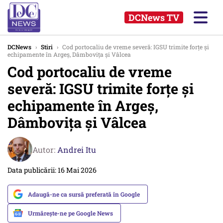
DCNews TV
DCNews
›
Stiri
›
Cod portocaliu de vreme severă: IGSU trimite forțe și
echipamente în Argeș, Dâmbovița și Vâlcea
Cod portocaliu de vreme
severă: IGSU trimite forțe și
echipamente în Argeș,
Dâmbovița și Vâlcea
Autor:
Andrei Itu
Data publicării: 16 Mai 2026
Adaugă-ne ca sursă preferată în Google
Urmărește-ne pe Google News