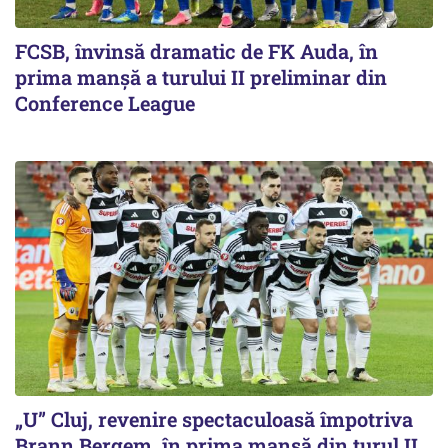
FCSB, învinsă dramatic de FK Auda, în
prima manșă a turului II preliminar din
Conference League
„U” Cluj, revenire spectaculoasă împotriva
Brann Bergem, în prima manșă din turul II