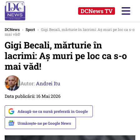
DCNews TV
DCNews
›
Sport
›
Gigi Becali, mărturie în lacrimi: Aș muri pe loc ca s-o
mai văd!
Gigi Becali, mărturie în
lacrimi: Aș muri pe loc ca s-o
mai văd!
Autor:
Andrei Itu
Data publicării: 16 Mai 2026
Adaugă-ne ca sursă preferată în Google
Urmărește-ne pe Google News