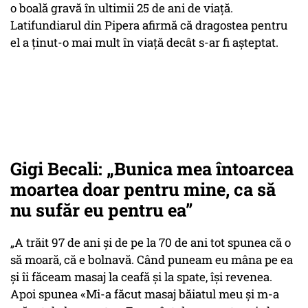
o boală gravă în ultimii 25 de ani de viață.
Latifundiarul din Pipera afirmă că dragostea pentru
el a ținut-o mai mult în viață decât s-ar fi așteptat.
Gigi Becali: „Bunica mea întoarcea
moartea doar pentru mine, ca să
nu sufăr eu pentru ea”
„A trăit 97 de ani și de pe la 70 de ani tot spunea că o
să moară, că e bolnavă. Când puneam eu mâna pe ea
și îi făceam masaj la ceafă și la spate, își revenea.
Apoi spunea
«Mi-a făcut masaj băiatul meu și m-a