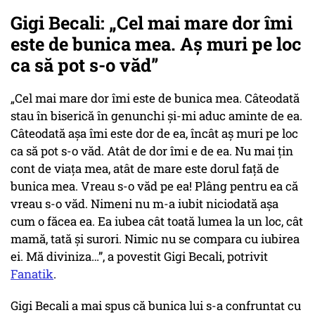
Gigi Becali: „Cel mai mare dor îmi
este de bunica mea. Aș muri pe loc
ca să pot s-o văd”
„Cel mai mare dor îmi este de bunica mea. Câteodată
stau în biserică în genunchi și-mi aduc aminte de ea.
Câteodată așa îmi este dor de ea, încât aș muri pe loc
ca să pot s-o văd. Atât de dor îmi e de ea. Nu mai țin
cont de viața mea, atât de mare este dorul față de
bunica mea. Vreau s-o văd pe ea! Plâng pentru ea că
vreau s-o văd. Nimeni nu m-a iubit niciodată așa
cum o făcea ea. Ea iubea cât toată lumea la un loc, cât
mamă, tată și surori. Nimic nu se compara cu iubirea
ei. Mă diviniza…”, a povestit Gigi Becali, potrivit
Fanatik
.
Gigi Becali a mai spus că bunica lui s-a confruntat cu