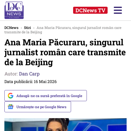
DCNews TV
DCNews
›
Stiri
›
Ana Maria Păcuraru, singurul jurnalist român care
transmite de la Beijing
Ana Maria Păcuraru, singurul
jurnalist român care transmite
de la Beijing
Autor:
Dan Carp
Data publicării: 16 Mai 2026
Adaugă-ne ca sursă preferată în Google
Urmărește-ne pe Google News