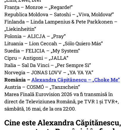
Franța – Monroe – „Regarde!”
Republica Moldova – Satoshi – „Viva, Moldova!”
Finlanda – Linda Lampenius & Pete Parkkonen –
„Liekinheitin”
Polonia – ALICJA – „Pray”
Lituania – Lion Ceccah – „Sólo Quiero Más”
Suedia – FELICIA – „My System”
Cipru – Antigoni – „JALLA”
Italia – Sal Da Vinci – „Per Sempre Sì”
Norvegia – JONAS LOVV – „YA YA YA”
România –
Alexandra Căpitănescu – „Choke Me”
Austria – COSMÓ – „Tanzschein”
Marea Finală Eurovision 2026 va fi transmisă în
direct de Televiziunea Română, pe TVR 1 și TVR+,
sâmbătă, 16 mai, de la ora 22:00.
Cine este Alexandra Căpitănescu,