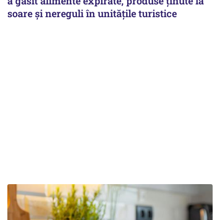
a găsit alimente expirate, produse ținute la
soare și nereguli în unitățile turistice