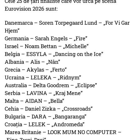
Cele 25 de țări finaliste care vor urca pe scena
Eurovision 2026 sunt:
Danemarca – Soren Torpegaard Lund – „For Vi Gar
Hjem”
Germania – Sarah Engels – „Fire”
Israel – Noam Bettan – „Michelle”
Belgia – ESSYLA – „Dancing on the Ice”
Albania – Alis – „Nân”
Grecia – Akylas – „Ferto”
Ucraina – LELEKA – „Ridnym”
Australia – Delta Goodrem – „Eclipse”
Serbia – LAVINA – „Kraj Mene”
Malta – AIDAN – „Bella”
Cehia – Daniel Zizka – „Crossroads”
Bulgaria – DARA – „Bangaranga”
Croația – LELEK – „Andromeda”
Marea Britanie – LOOK MUM NO COMPUTER –
„Eins, Zwei, Drei”