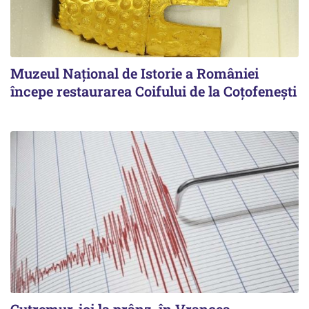
Muzeul Național de Istorie a României
începe restaurarea Coifului de la Coțofenești
Cutremur, joi la prânz, în Vrancea