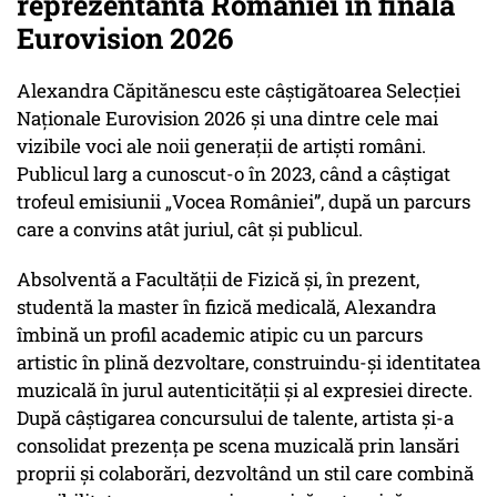
reprezentanta României în finala
Eurovision 2026
Alexandra Căpitănescu este câștigătoarea Selecției
Naționale Eurovision 2026 și una dintre cele mai
vizibile voci ale noii generații de artiști români.
Publicul larg a cunoscut-o în 2023, când a câștigat
trofeul emisiunii „Vocea României”, după un parcurs
care a convins atât juriul, cât și publicul.
Absolventă a Facultății de Fizică și, în prezent,
studentă la master în fizică medicală, Alexandra
îmbină un profil academic atipic cu un parcurs
artistic în plină dezvoltare, construindu-și identitatea
muzicală în jurul autenticității și al expresiei directe.
După câștigarea concursului de talente, artista și-a
consolidat prezența pe scena muzicală prin lansări
proprii și colaborări, dezvoltând un stil care combină