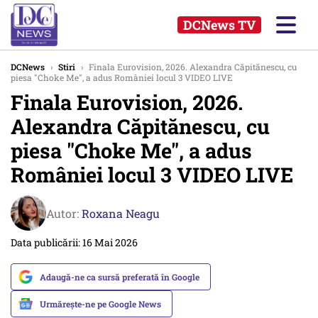
DCNews TV
DCNews
›
Stiri
›
Finala Eurovision, 2026. Alexandra Căpitănescu, cu
piesa "Choke Me", a adus României locul 3 VIDEO LIVE
Finala Eurovision, 2026.
Alexandra Căpitănescu, cu
piesa "Choke Me", a adus
României locul 3 VIDEO LIVE
Autor:
Roxana Neagu
Data publicării: 16 Mai 2026
Adaugă-ne ca sursă preferată în Google
Urmărește-ne pe Google News