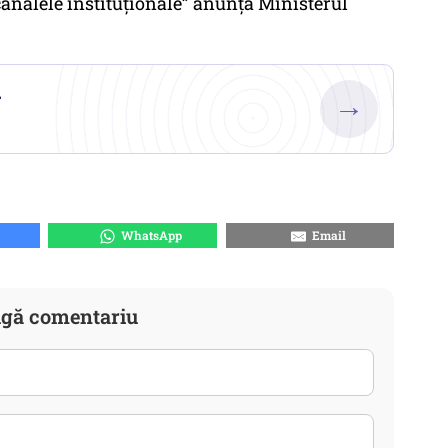
canalele instituționale” anunță Ministerul
.
→
WhatsApp
Email
gă comentariu