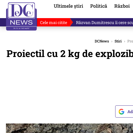
Ultimele știri
Politică
Război
Cele mai citite
De ce minte Ilie Bolojan? Ce 
DCNews
›
Stiri
›
Proi
Proiectil cu 2 kg de explozi
Ad