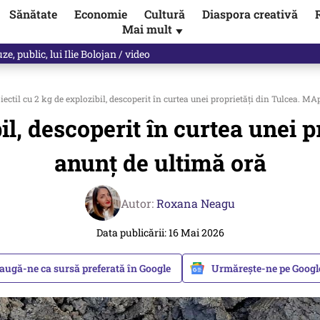
Sănătate
Economie
Cultură
Diaspora creativă
Mai mult
▼
spune Mircea Badea: E o minciună de mari proporții
ectil cu 2 kg de explozibil, descoperit în curtea unei proprietăți din Tulcea. M
bil, descoperit în curtea unei 
anunț de ultimă oră
Autor:
Roxana Neagu
Data publicării: 16 Mai 2026
augă-ne ca sursă preferată în Google
Urmărește-ne pe Goog