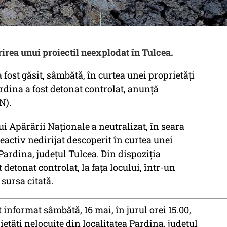
irea unui proiectil neexplodat în Tulcea.
a fost găsit, sâmbătă, în curtea unei proprietăţi
rdina a fost detonat controlat, anunţă
N).
ui Apărării Naţionale a neutralizat, în seara
reactiv nedirijat descoperit în curtea unei
 Pardina, judeţul Tulcea. Din dispoziţia
t detonat controlat, la faţa locului, într-un
sursa citată.
 informat sâmbătă, 16 mai, în jurul orei 15.00,
ietăți nelocuite din localitatea Pardina, județul