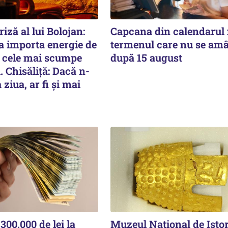
iză al lui Bolojan:
Capcana din calendarul f
 importa energie de
termenul care nu se am
n cele mai scumpe
după 15 august
i. Chisăliță: Dacă n-
ziua, ar fi și mai
00.000 de lei la
Muzeul Național de Istor