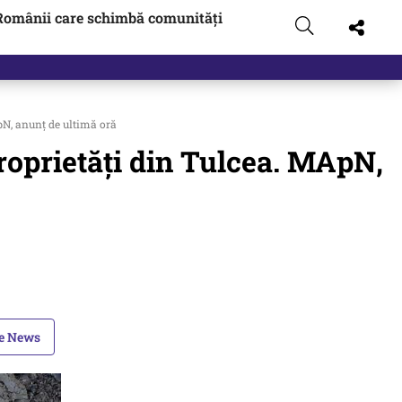
Românii care schimbă comunități
ApN, anunț de ultimă oră
proprietăți din Tulcea. MApN,
le News