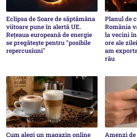
Eclipsa de Soare de săptămâna
Planul de cr
viitoare pune în alertă UE.
România va
Rețeaua europeană de energie
la vecini î
se pregătește pentru "posibile
ore ale zile
repercusiuni"
am exporta 
rău
Cum alegi un magazin online
Amenzi de 3