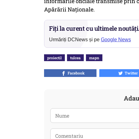
informările oficiale transmise prin 
Apărării Naționale.
Fiți la curent cu ultimele noutăți
Urmăriți DCNews și pe
Google News
proiectil
tulcea
mapn
Facebook
Twitter
Adau