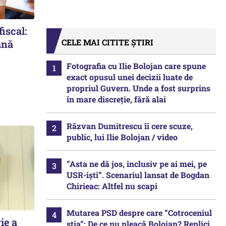
iscal:
CELE MAI CITITE ȘTIRI
ână
Fotografia cu Ilie Bolojan care spune
exact opusul unei decizii luate de
propriul Guvern. Unde a fost surprins
în mare discreție, fără alai
Răzvan Dumitrescu îi cere scuze,
public, lui Ilie Bolojan / video
”Asta ne dă jos, inclusiv pe ai mei, pe
USR-iști”. Scenariul lansat de Bogdan
Chirieac: Altfel nu scapi
Mutarea PSD despre care ”Cotroceniul
ie a
știa”: De ce nu pleacă Bolojan? Replici