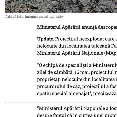
Arhivă foto. imagine cu rol ilustrativ
Ministerul Apărării anunță descoper
Update
: Proiectilul neexplodat care 
nelocuite din localitatea tulceană Pa
Ministerul Apărării Naţionale (MAp
"O echipă de specialişti a Ministerul
zilei de sâmbătă, 16 mai, proiectilul 
proprietăţi nelocuite din localitatea
procurorului de caz, proiectilul a fos
spaţiu special amenajat", precizează 
”Ministerul Apărării Naționale a fost
despre faptul că în curtea unei propr