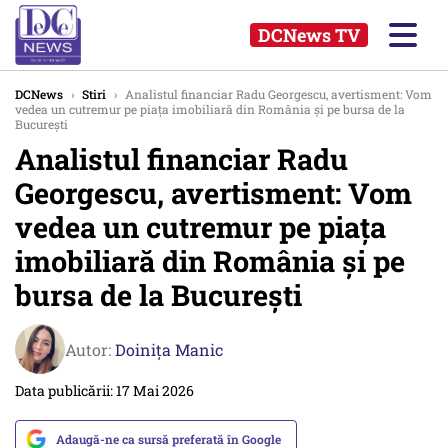
DCNews TV
DCNews
›
Stiri
›
Analistul financiar Radu Georgescu, avertisment: Vom
vedea un cutremur pe piața imobiliară din România și pe bursa de la
București
Analistul financiar Radu
Georgescu, avertisment: Vom
vedea un cutremur pe piața
imobiliară din România și pe
bursa de la București
Autor:
Doinița Manic
Data publicării: 17 Mai 2026
Adaugă-ne ca sursă preferată în Google