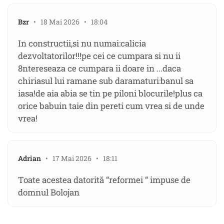
Bzr
• 18 Mai 2026 • 18:04
In constructii,si nu numai:calicia
dezvoltatorilor!!!pe cei ce cumpara si nu ii
8ntereseaza ce cumpara ii doare in ...daca
chiriasul lui ramane sub daramaturi:banul sa
iasa!de aia abia se tin pe piloni blocurile!plus ca
orice babuin taie din pereti cum vrea si de unde
vrea!
Adrian
• 17 Mai 2026 • 18:11
Toate acestea datorită “reformei “ impuse de
domnul Bolojan