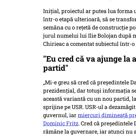
Inițial, proiectul ar putea lua forma 
într-o etapă ulterioară, să se transf
semăna cu o rețetă de construcție poli
jurul numelui lui Ilie Bolojan după
Chirieac a comentat subiectul într-o
"Eu cred că va ajunge la 
partid"
„Mi-e greu să cred că președintele D
prezidențial, dar totuși informația se
această variantă cu un nou partid, 
sprijine pe USR. USR-ul a dezamăgit
guvernul, iar
miercuri dimineață pre
Dominic Fritz
. Cred că președintele
rămâne la guvernare, iar atunci nu a