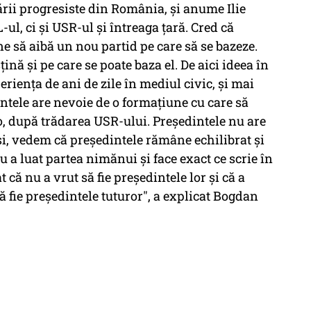
ării progresiste din România, și anume Ilie
-ul, ci și USR-ul și întreaga țară. Cred că
e să aibă un nou partid pe care să se bazeze.
ină și pe care se poate baza el. De aici ideea în
periența de ani de zile în mediul civic, și mai
dintele are nevoie de o formațiune cu care să
ro, după trădarea USR-ului. Președintele nu are
și, vedem că președintele rămâne echilibrat și
u a luat partea nimănui și face exact ce scrie în
 că nu a vrut să fie președintele lor și că a
să fie președintele tuturor", a explicat Bogdan