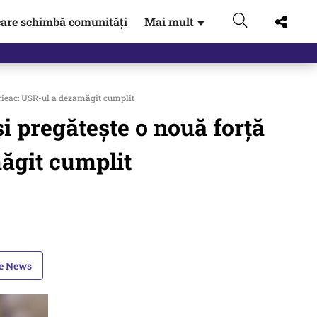
are schimbă comunități
Mai mult
▼
irieac: USR-ul a dezamăgit cumplit
și pregătește o nouă forță
măgit cumplit
le News