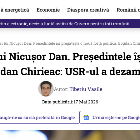
ză energetică
Economie
Diaspora creativă
Românii c
in electronic, decizia luată astăzi de Guvern pentru toți românii
al lui Nicușor Dan. Președintele își pregătește o nouă forță politică. Bogdan Ch
lui Nicușor Dan. Președintele î
gdan Chirieac: USR-ul a deza
Autor:
Tiberiu Vasile
Data publicării: 17 Mai 2026
augă-ne ca sursă preferată în Google
Urmărește-ne pe Goog