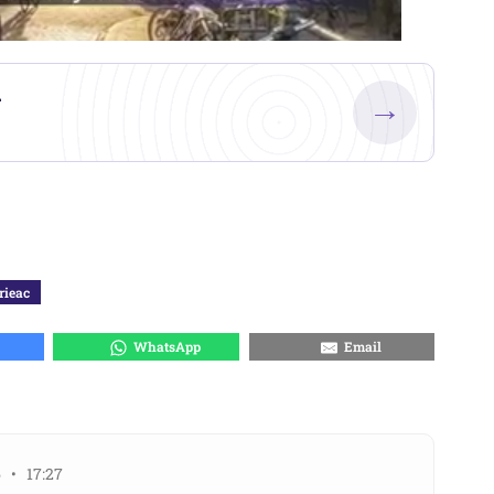
.
→
rieac
WhatsApp
Email
 • 17:27