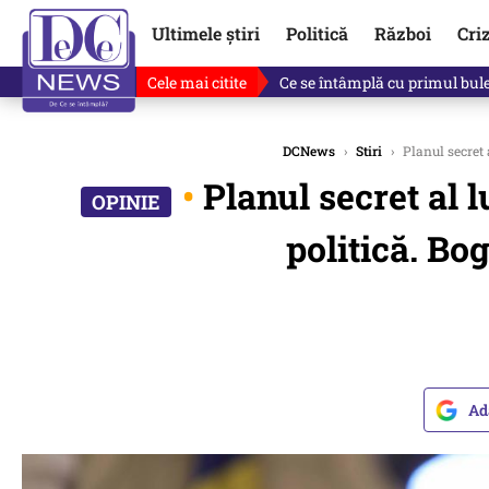
Ultimele știri
Politică
Război
Cri
Cele mai citite
Ce se întâmplă cu primul bulet
DCNews
›
Stiri
›
Planul secret 
•
Planul secret al 
politică. Bo
Ad