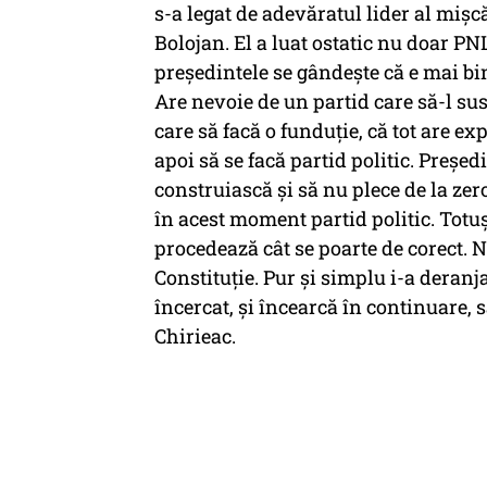
s-a legat de adevăratul lider al mișc
Bolojan. El a luat ostatic nu doar PNL
președintele se gândește că e mai bin
Are nevoie de un partid care să-l susț
care să facă o funduție, că tot are ex
apoi să se facă partid politic. Preșe
construiască și să nu plece de la ze
în acest moment partid politic. Totu
procedează cât se poarte de corect. N
Constituție. Pur și simplu i-a deranjat
încercat, și încearcă în continuare, 
Chirieac.