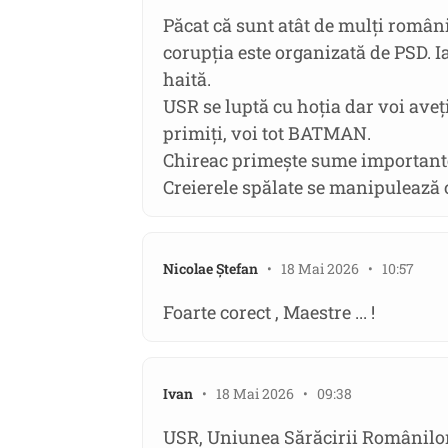
Păcat că sunt atât de mulți români 
corupția este organizată de PSD. I
haită.
USR se luptă cu hoția dar voi aveț
primiți, voi tot BATMAN.
Chireac primește sume importante
Creierele spălate se manipulează 
Nicolae Ștefan
• 18 Mai 2026 • 10:57
Foarte corect , Maestre ... !
Ivan
• 18 Mai 2026 • 09:38
USR, Uniunea Sărăcirii Românilor,