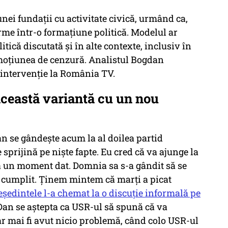
unei fundații cu activitate civică, urmând ca,
orme într-o formațiune politică. Modelul ar
tică discutată și în alte contexte, inclusiv în
 moțiunea de cenzură. Analistul Bogdan
 intervenție la România TV.
această variantă cu un nou
an se gândește acum la al doilea partid
 sprijină pe niște fapte. Eu cred că va ajunge la
la un moment dat. Domnia sa s-a gândit să se
 cumplit. Ținem mintem că marți a picat
ședintele l-a chemat la o discuție informală pe
 Dan se aștepta ca USR-ul să spună că va
r mai fi avut nicio problemă, când colo USR-ul