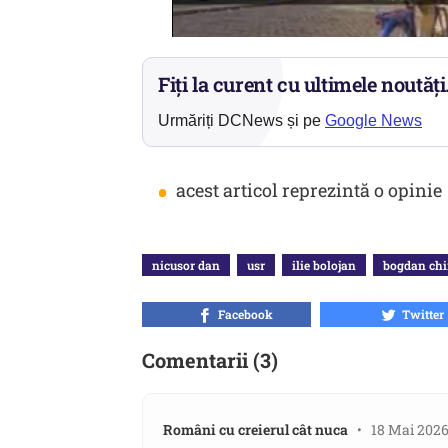
Fiți la curent cu ultimele noutăți
Urmăriți DCNews și pe
Google News
•
acest articol reprezintă o opinie
nicusor dan
usr
ilie bolojan
bogdan chi
Facebook
Twitter
Comentarii (3)
Români cu creierul cât nuca
• 18 Mai 2026