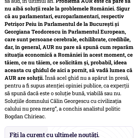
să aud, în ultimul an.
Problema AUR este că pare să
nu aibă soluții reale la problemele României. Sigur
că au parlamentari, europarlamentari, respectiv
Petrișor Peiu în Parlamentul de la București și
Georgiana Teodorescu în Parlamentul European,
care sunt persoane cerebrale, echilibrate, credibile,
dar, în general, AUR nu pare să spună cum reparăm
situația economică a României în acest moment, ce
tăiem, ce nu tăiem, ce solicităm și, probabil, ideea
aceasta cu ghidul de aici a pornit, să vadă lumea că
AUR are soluții.
Însă acel ghid nu a apărut în presă,
pentru a fi supus atenției opiniei publice, ca experții
să spună dacă este o soluție bună, viabilă sau nu.
Soluțiile domnului Călin Georgescu cu civilizația
calului nu prea merg”, a conchis analistul politic
Bogdan Chirieac.
Fiți la curent cu ultimele noutăți.