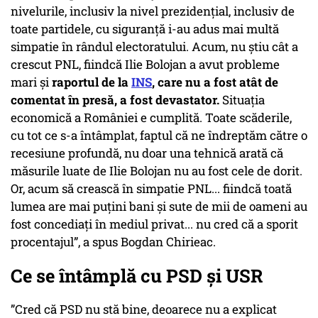
nivelurile, inclusiv la nivel prezidențial, inclusiv de
toate partidele, cu siguranță i-au adus mai multă
simpatie în rândul electoratului. Acum, nu știu cât a
crescut PNL, fiindcă Ilie Bolojan a avut probleme
mari și
raportul de la
INS
, care nu a fost atât de
comentat în presă, a fost devastator.
Situația
economică a României e cumplită. Toate scăderile,
cu tot ce s-a întâmplat, faptul că ne îndreptăm către o
recesiune profundă, nu doar una tehnică arată că
măsurile luate de Ilie Bolojan nu au fost cele de dorit.
Or, acum să crească în simpatie PNL... fiindcă toată
lumea are mai puțini bani și sute de mii de oameni au
fost concediați în mediul privat... nu cred că a sporit
procentajul”, a spus Bogdan Chirieac.
Ce se întâmplă cu PSD și USR
”Cred că PSD nu stă bine, deoarece nu a explicat