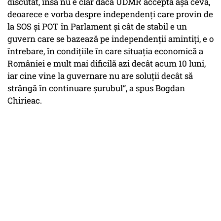
discutat, însă nu e clar dacă UDMR acceptă așa ceva,
deoarece e vorba despre independenți care provin de
la SOS și POT în Parlament și cât de stabil e un
guvern care se bazează pe independenții amintiți, e o
întrebare, în condițiile în care situația economică a
României e mult mai dificilă azi decât acum 10 luni,
iar cine vine la guvernare nu are soluții decât să
strângă în continuare șurubul”, a spus Bogdan
Chirieac.