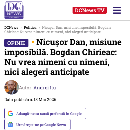
DCNews TV
DCNews
›
Politica
›
Nicușor Dan, misiune imposibilă. Bogdan
Chirieac: Nu vrea nimeni cu nimeni, nici alegeri anticipate
•
Nicușor Dan, misiune
imposibilă. Bogdan Chirieac:
Nu vrea nimeni cu nimeni,
nici alegeri anticipate
Autor:
Andrei Itu
Data publicării: 18 Mai 2026
Adaugă-ne ca sursă preferată în Google
Urmărește-ne pe Google News