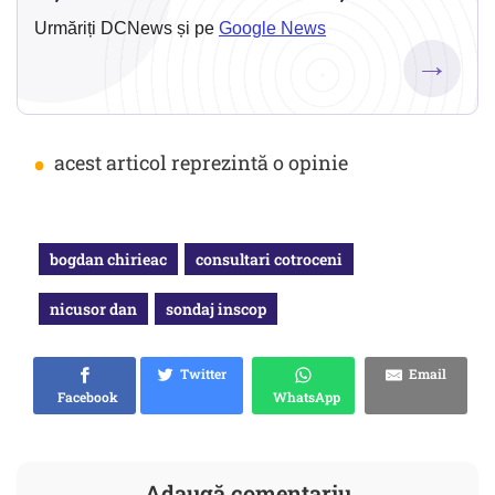
Urmăriți DCNews și pe
Google News
→
•
acest articol reprezintă o opinie
bogdan chirieac
consultari cotroceni
nicusor dan
sondaj inscop
Twitter
Email
Facebook
WhatsApp
Adaugă comentariu