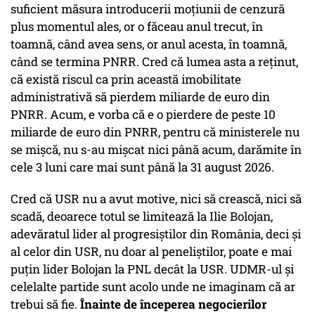
suficient măsura introducerii moțiunii de cenzură
plus momentul ales, or o făceau anul trecut, în
toamnă, când avea sens, or anul acesta, în toamnă,
când se termina PNRR. Cred că lumea asta a reținut,
că există riscul ca prin această imobilitate
administrativă să pierdem miliarde de euro din
PNRR. Acum, e vorba că e o pierdere de peste 10
miliarde de euro din PNRR, pentru că ministerele nu
se mișcă, nu s-au mișcat nici până acum, darămite în
cele 3 luni care mai sunt până la 31 august 2026.
Cred că USR nu a avut motive, nici să crească, nici să
scadă, deoarece totul se limitează la Ilie Bolojan,
adevăratul lider al progresiștilor din România, deci și
al celor din USR, nu doar al peneliștilor, poate e mai
puțin lider Bolojan la PNL decât la USR. UDMR-ul și
celelalte partide sunt acolo unde ne imaginam că ar
trebui să fie.
Înainte de începerea negocierilor