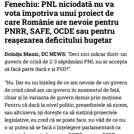
Fenechiu: PNL niciodată nu va
vota împotriva unui proiect de
care Românie are nevoie pentru
PNRR, SAFE, OCDE sau pentru
reașezarea deficitului bugetar
Doinița Manic, DC NEWS:
"Deci nici măcar dintr-un
guvern de criză de 2-3 săptămâni PNL nu ar accepta
să facă parte dacă e și PSD?".
"Nu. Dar eu nu înțeleg de ce am nevoie de un guvern
de criză când am un guvern în momentul de față,
chiar și în varianta de guvern demis prin moțiune.
Pentru că dacă la nivel politic, președintele să zicem,
sau altcineva, își dorește ca să susțină proiectele
legislative, eu cred că se poate face, nu văd de ce nu
s-ar putea să se facă o înțelegere parlamentară ca