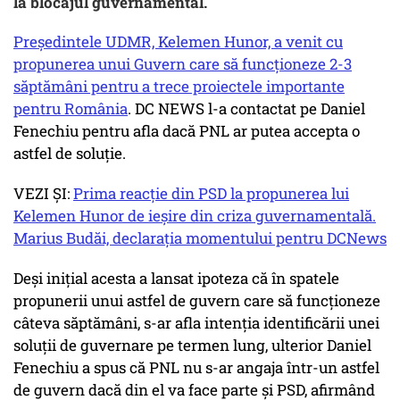
la blocajul guvernamental.
Președintele UDMR, Kelemen Hunor, a venit cu
propunerea unui Guvern care să funcționeze 2-3
săptămâni pentru a trece proiectele importante
pentru România
. DC NEWS l-a contactat pe Daniel
Fenechiu pentru afla dacă PNL ar putea accepta o
astfel de soluție.
VEZI ȘI:
Prima reacție din PSD la propunerea lui
Kelemen Hunor de ieșire din criza guvernamentală.
Marius Budăi, declarația momentului pentru DCNews
Deși inițial acesta a lansat ipoteza că în spatele
propunerii unui astfel de guvern care să funcționeze
câteva săptămâni, s-ar afla intenția identificării unei
soluții de guvernare pe termen lung, ulterior Daniel
Fenechiu a spus că PNL nu s-ar angaja într-un astfel
de guvern dacă din el va face parte și PSD, afirmând