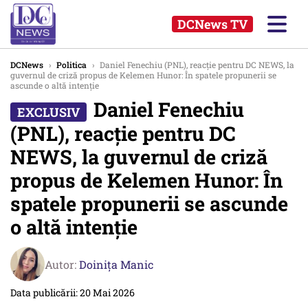
DCNews TV
DCNews
›
Politica
›
Daniel Fenechiu (PNL), reacție pentru DC NEWS, la
guvernul de criză propus de Kelemen Hunor: În spatele propunerii se
ascunde o altă intenție
Daniel Fenechiu
(PNL), reacție pentru DC
NEWS, la guvernul de criză
propus de Kelemen Hunor: În
spatele propunerii se ascunde
o altă intenție
Autor:
Doinița Manic
Data publicării: 20 Mai 2026