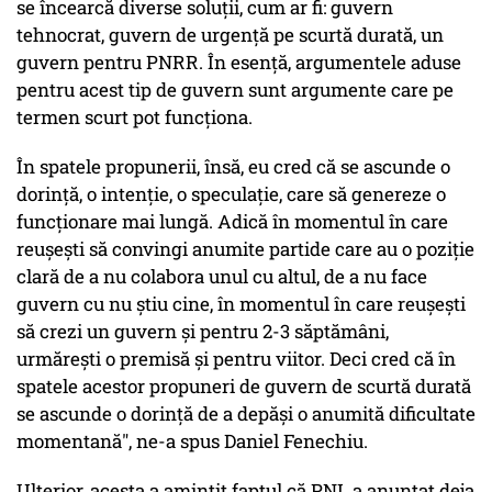
se încearcă diverse soluții, cum ar fi: guvern
tehnocrat, guvern de urgență pe scurtă durată, un
guvern pentru PNRR. În esență, argumentele aduse
pentru acest tip de guvern sunt argumente care pe
termen scurt pot funcționa.
În spatele propunerii, însă, eu cred că se ascunde o
dorință, o intenție, o speculație, care să genereze o
funcționare mai lungă. Adică în momentul în care
reușești să convingi anumite partide care au o poziție
clară de a nu colabora unul cu altul, de a nu face
guvern cu nu știu cine, în momentul în care reușești
să crezi un guvern și pentru 2-3 săptămâni,
urmărești o premisă și pentru viitor. Deci cred că în
spatele acestor propuneri de guvern de scurtă durată
se ascunde o dorință de a depăși o anumită dificultate
momentană", ne-a spus Daniel Fenechiu.
Ulterior, acesta a amintit faptul că PNL a anunțat deja