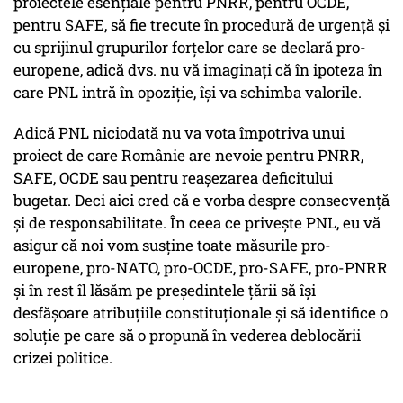
proiectele esențiale pentru PNRR, pentru OCDE,
pentru SAFE, să fie trecute în procedură de urgență și
cu sprijinul grupurilor forțelor care se declară pro-
europene, adică dvs. nu vă imaginați că în ipoteza în
care PNL intră în opoziție, își va schimba valorile.
Adică PNL niciodată nu va vota împotriva unui
proiect de care Românie are nevoie pentru PNRR,
SAFE, OCDE sau pentru reașezarea deficitului
bugetar. Deci aici cred că e vorba despre consecvență
și de responsabilitate. În ceea ce privește PNL, eu vă
asigur că noi vom susține toate măsurile pro-
europene, pro-NATO, pro-OCDE, pro-SAFE, pro-PNRR
și în rest îl lăsăm pe președintele țării să își
desfășoare atribuțiile constituționale și să identifice o
soluție pe care să o propună în vederea deblocării
crizei politice.