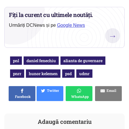
Fiți la curent cu ultimele noutăți.
Urmăriți DCNews și pe
Google News
→
pnl
daniel fenechiu
alianta de guvernare
pnrr
hunor kelemen
psd
udmr
Twitter
Email
Facebook
WhatsApp
Adaugă comentariu