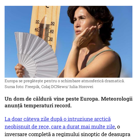
Europa se pregătește pentru o schimbare atmosferică dramatică.
Sursa foto: Freepik, Colaj DCNews/ Iulia Horovei
Un dom de căldură vine peste Europa. Meteorologii
anunță temperaturi record.
La doar câteva zile după o intruziune arctică
neobișnuit de rece, care a durat mai multe zile
, o
inversare completă a regimului sinoptic de deasupra