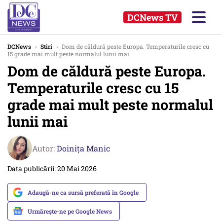
DCNews TV
DCNews
›
Stiri
›
Dom de căldură peste Europa. Temperaturile cresc cu
15 grade mai mult peste normalul lunii mai
Dom de căldură peste Europa.
Temperaturile cresc cu 15
grade mai mult peste normalul
lunii mai
Autor:
Doinița Manic
Data publicării: 20 Mai 2026
Adaugă-ne ca sursă preferată în Google
Urmărește-ne pe Google News