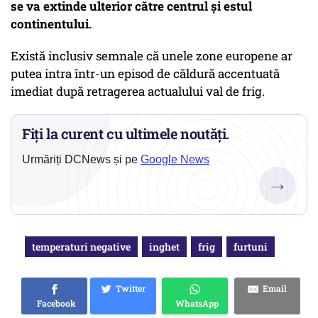
se va extinde ulterior către centrul și estul
continentului.
Există inclusiv semnale că unele zone europene ar
putea intra într-un episod de căldură accentuată
imediat după retragerea actualului val de frig.
Fiți la curent cu ultimele noutăți.
Urmăriți DCNews și pe
Google News
→
temperaturi negative
inghet
frig
furtuni
Twitter
Email
Facebook
WhatsApp