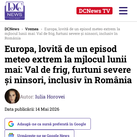
DCNews TV
DCNews
›
Vremea
›
Europa, lovită de un episod meteo extrem la
mjlocul lunii mai: Val de frig, furtuni severe și ninsori, inclusiv în
România
Europa, lovită de un episod
meteo extrem la mjlocul lunii
mai: Val de frig, furtuni severe
și ninsori, inclusiv în România
Autor:
Iulia Horovei
Data publicării: 14 Mai 2026
Adaugă-ne ca sursă preferată în Google
Urmărește-ne pe Google News