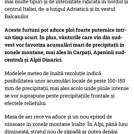
mai multe tipuri și de intensitate ridicată în nordul și
centrul Italiei, de-a lungul Adriaticii și în vestul
Balcanilor.
Aceste furtuni pot aduce ploi foarte puternice într-
un timp scurt. În plus, vânturile care vin din sud-
vest vor favoriza acumulări mari de precipitații în
zonele montane, mai ales în Carpați, Apeninii sud-
centrali și Alpii Dinarici.
Modelele meteo de înaltă rezoluție indică
posibilitatea unor acumulări locale de peste 100-150
mm de precipitații, mai ales acolo unde ploile intense
se vor suprapune peste precipitațiile frontale și
efectele reliefului.
Masa de aer rece va aduce și un nou episod de
ninsoare în zonele montane înalte. În Alpi, până luni
dimineață, stratul nou de zăpadă ar putea depăși