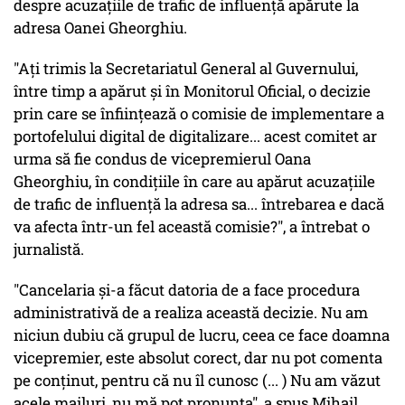
despre acuzațiile de trafic de influență apărute la
adresa Oanei Gheorghiu.
"Ați trimis la Secretariatul General al Guvernului,
între timp a apărut și în Monitorul Oficial, o decizie
prin care se înființează o comisie de implementare a
portofelului digital de digitalizare... acest comitet ar
urma să fie condus de vicepremierul Oana
Gheorghiu, în condițiile în care au apărut acuzațiile
de trafic de influență la adresa sa... întrebarea e dacă
va afecta într-un fel această comisie?", a întrebat o
jurnalistă.
"Cancelaria și-a făcut datoria de a face procedura
administrativă de a realiza această decizie. Nu am
niciun dubiu că grupul de lucru, ceea ce face doamna
vicepremier, este absolut corect, dar nu pot comenta
pe conținut, pentru că nu îl cunosc (... ) Nu am văzut
acele mailuri, nu mă pot pronunța", a spus Mihail