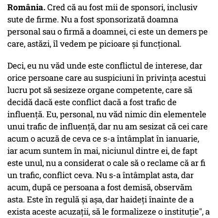
România.
Cred că au fost mii de sponsori, inclusiv
sute de firme. Nu a fost sponsorizată doamna
personal sau o firmă a doamnei, ci este un demers pe
care, astăzi, îl vedem pe picioare și funcțional.
Deci, eu nu văd unde este conflictul de interese, dar
orice persoane care au suspiciuni în privința acestui
lucru pot să sesizeze organe competente, care să
decidă dacă este conflict dacă a fost trafic de
influență. Eu, personal, nu văd nimic din elementele
unui trafic de influență, dar nu am sesizat că cei care
acum o acuză de ceva ce s-a întâmplat în ianuarie,
iar acum suntem în mai, niciunul dintre ei, de fapt
este unul, nu a considerat o cale să o reclame că ar fi
un trafic, conflict ceva. Nu s-a întâmplat asta, dar
acum, după ce persoana a fost demisă, observăm
asta. Este în regulă și așa, dar haideți înainte de a
exista aceste acuzații, să le formalizeze o instituție", a