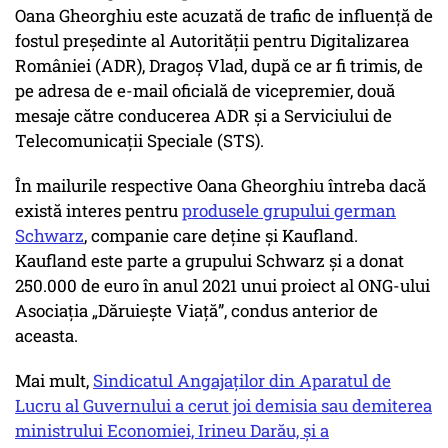
Oana Gheorghiu este acuzată de trafic de influență de
fostul președinte al Autorității pentru Digitalizarea
României (ADR), Dragoș Vlad, după ce ar fi trimis, de
pe adresa de e-mail oficială de vicepremier, două
mesaje către conducerea ADR și a Serviciului de
Telecomunicații Speciale (STS).
În mailurile respective Oana Gheorghiu întreba dacă
există interes pentru
produsele grupului german
Schwarz
, companie care deține și Kaufland.
Kaufland este parte a grupului Schwarz și a donat
250.000 de euro în anul 2021 unui proiect al ONG-ului
Asociația „Dăruiește Viață”, condus anterior de
aceasta.
Mai mult,
Sindicatul Angajaților din Aparatul de
Lucru al Guvernului a cerut joi demisia sau demiterea
ministrului Economiei, Irineu Darău, şi a