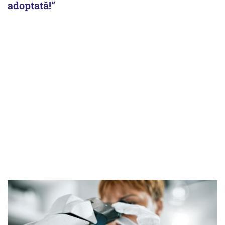
adoptată!”