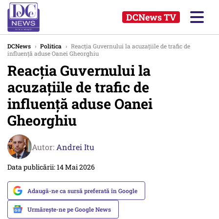
DCNews TV
DCNews
›
Politica
›
Reacția Guvernului la acuzațiile de trafic de
influență aduse Oanei Gheorghiu
Reacția Guvernului la
acuzațiile de trafic de
influență aduse Oanei
Gheorghiu
Autor:
Andrei Itu
Data publicării: 14 Mai 2026
Adaugă-ne ca sursă preferată în Google
Urmărește-ne pe Google News