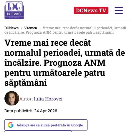
DCNews TV
DCNews
›
Vremea
›
Vreme mai rece decât normalul perioadei, urmată
de încălzire. Prognoza ANM pentru următoarele patru săptămâni
Vreme mai rece decât
normalul perioadei, urmată de
încălzire. Prognoza ANM
pentru următoarele patru
săptămâni
Autor:
Iulia Horovei
Data publicării: 24 Apr 2026
Adaugă-ne ca sursă preferată în Google