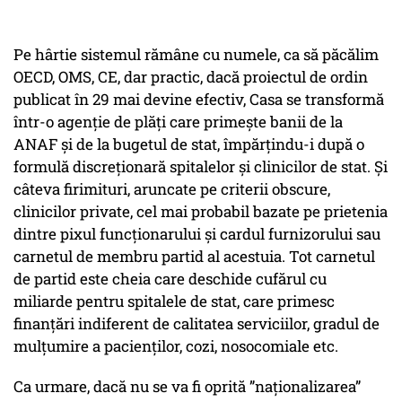
Pe hârtie sistemul rămâne cu numele, ca să păcălim
OECD, OMS, CE, dar practic, dacă proiectul de ordin
publicat în 29 mai devine efectiv, Casa se transformă
într-o agenție de plăți care primește banii de la
ANAF și de la bugetul de stat, împărțindu-i după o
formulă discreționară spitalelor și clinicilor de stat. Și
câteva firimituri, aruncate pe criterii obscure,
clinicilor private, cel mai probabil bazate pe prietenia
dintre pixul funcționarului și cardul furnizorului sau
carnetul de membru partid al acestuia. Tot carnetul
de partid este cheia care deschide cufărul cu
miliarde pentru spitalele de stat, care primesc
finanțări indiferent de calitatea serviciilor, gradul de
mulțumire a pacienților, cozi, nosocomiale etc.
Ca urmare, dacă nu se va fi oprită ”naționalizarea”