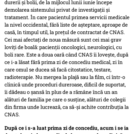
durerii și bolii, de la mijlocul lunii iunie începe
demolarea sistemului privat de investigații și
tratament. În care pacientul primea servicii medicale
la nivel occidental, fără liste de așteptare, aproape de
casă, în timpul util, la prețul de contractat de CNAS.
Cei mai afectați de noua măsură sunt cei mai grav
loviți de boală: pacienții oncologici, neurologici, cu
boli rare. Este a doua oară când CNAS îi lovește, după
ce i-a lăsat fără prima zi de concediu medical, zi în
care omul se ducea să facă citostatice, testare,
radioterapie. Nu mergea la plajă sau la film, ci într-o
clinică unde proceduri dureroase, dificil de suportat,
îi dădeau o șansă în plus de a rămâne încă un an
alături de familia pe care o susține, alături de colegii
din firma unde lucrează, ca să-și achite contribuția la
CNAS.
După ce i s-a luat prima zi de concediu, acum i se ia