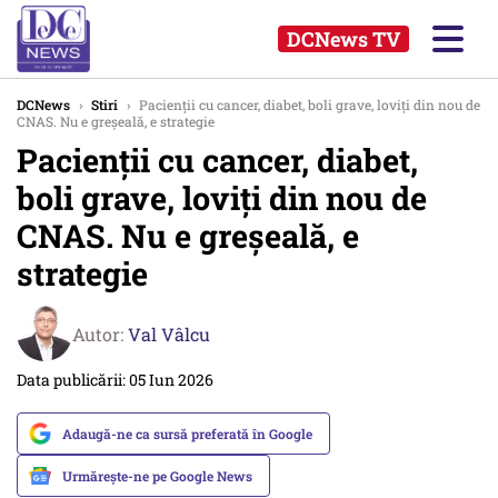
DCNews TV
DCNews
›
Stiri
›
Pacienții cu cancer, diabet, boli grave, loviți din nou de
CNAS. Nu e greșeală, e strategie
Pacienții cu cancer, diabet,
boli grave, loviți din nou de
CNAS. Nu e greșeală, e
strategie
Autor:
Val Vâlcu
Data publicării: 05 Iun 2026
Adaugă-ne ca sursă preferată în Google
Urmărește-ne pe Google News