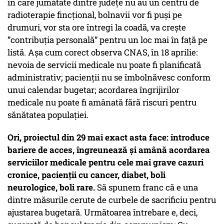
în care jumătate dintre județe nu au un centru de
radioterapie fincțional, bolnavii vor fi puși pe
drumuri, vor sta ore întregi la coadă, va crește
”contribuția personală” pentru un loc mai în față pe
listă. Așa cum corect observa CNAS, în 18 aprilie:
nevoia de servicii medicale nu poate fi planificată
administrativ; pacienții nu se îmbolnăvesc conform
unui calendar bugetar; acordarea îngrijirilor
medicale nu poate fi amânată fără riscuri pentru
sănătatea populației.
Ori, proiectul din 29 mai exact asta face: introduce
bariere de acces, îngreunează și amână acordarea
serviciilor medicale pentru cele mai grave cazuri
cronice, pacienții cu cancer, diabet, boli
neurologice, boli rare.
Să spunem franc că e una
dintre măsurile cerute de curbele de sacrificiu pentru
ajustarea bugetară. Următoarea întrebare e, deci,