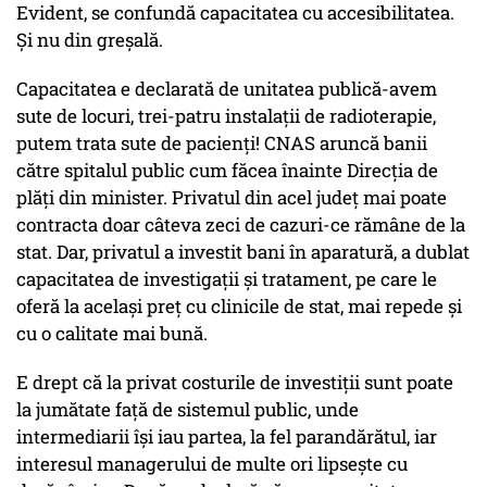
Evident, se confundă capacitatea cu accesibilitatea.
Și nu din greșală.
Capacitatea e declarată de unitatea publică-avem
sute de locuri, trei-patru instalații de radioterapie,
putem trata sute de pacienți! CNAS aruncă banii
către spitalul public cum făcea înainte Direcția de
plăți din minister. Privatul din acel județ mai poate
contracta doar câteva zeci de cazuri-ce rămâne de la
stat. Dar, privatul a investit bani în aparatură, a dublat
capacitatea de investigații și tratament, pe care le
oferă la același preț cu clinicile de stat, mai repede și
cu o calitate mai bună.
E drept că la privat costurile de investiții sunt poate
la jumătate față de sistemul public, unde
intermediarii își iau partea, la fel parandărătul, iar
interesul managerului de multe ori lipsește cu