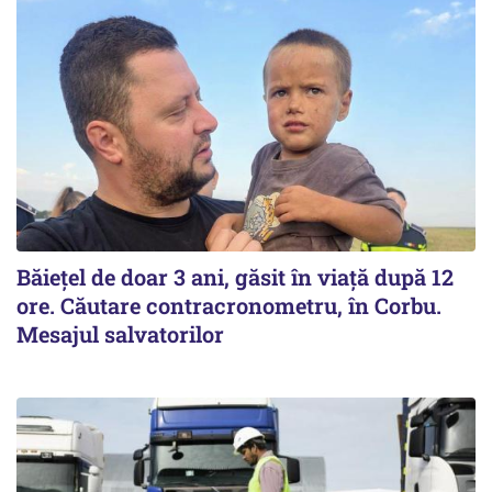
Băiețel de doar 3 ani, găsit în viață după 12
ore. Căutare contracronometru, în Corbu.
Mesajul salvatorilor