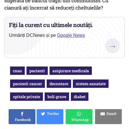
sugerată de bancul tragic din communism: Cu
cianură ați încercat să reduceți cheltuielile?
Fiți la curent cu ultimele noutăți.
Urmăriți DCNews și pe
Google News
→
cnas
pacienti
asigurare medicala
pacienti cancer
decontare
sistem sanatate
spitale private
boli grave
diabet
Twitter
Email
Facebook
WhatsApp