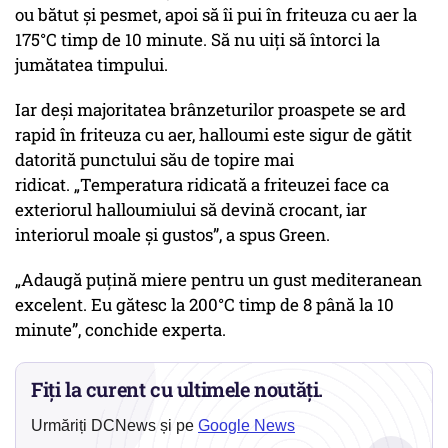
ou bătut și pesmet, apoi să îi pui în friteuza cu aer la
175°C timp de 10 minute. Să nu uiți să întorci la
jumătatea timpului.
Iar deși majoritatea brânzeturilor proaspete se ard
rapid în friteuza cu aer, halloumi este sigur de gătit
datorită punctului său de topire mai
ridicat.
„Temperatura ridicată a friteuzei face ca
exteriorul halloumiului să devină crocant, iar
interiorul moale și gustos”
, a spus Green.
„Adaugă puțină miere pentru un gust mediteranean
excelent. Eu gătesc la 200°C timp de 8 până la 10
minute”,
conchide experta.
Fiți la curent cu ultimele noutăți.
Urmăriți DCNews și pe
Google News