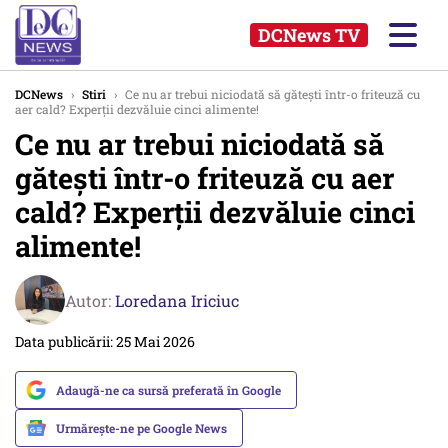
DCNews TV
DCNews
›
Stiri
›
Ce nu ar trebui niciodată să gătești într-o friteuză cu
aer cald? Experții dezvăluie cinci alimente!
Ce nu ar trebui niciodată să
gătești într-o friteuză cu aer
cald? Experții dezvăluie cinci
alimente!
Autor:
Loredana Iriciuc
Data publicării: 25 Mai 2026
Adaugă-ne ca sursă preferată în Google
Urmărește-ne pe Google News