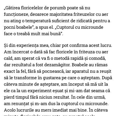
„Gătirea floricelelor de porumb poate să nu
funcționeze, deoarece majoritatea friteuzelor cu aer
nu ating o temperatură suficient de ridicată pentru a
pocni boabele”
, a spus el.
„Cuptorul cu microunde
face o treabă mult mai bună”.
Și din experiența mea, chiar pot confirma acest lucru.
Am încercat o dată să fac floricele în friteuza cu aer
cald, am sperat că va fi o metodă rapidă și comodă,
dar rezultatul a fost dezamăgitor. Boabele au rămas
exact la fel, fără să pocnească, iar aparatul nu a reușit
să le transforme în gustarea pe care o așteptam. După
câteva minute de așteptare, am început să mă uit la
ele ca la un experiment eșuat și mi-am dat seama că
pierd timpul fără niciun rezultat. În cele din urmă,
am renunțat și m-am dus la cuptorul cu microunde.
Acolo lucrurile au mers imediat mai bine. În câteva