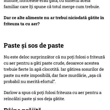
minute, floricelele erau gata, cu sunetul acela
familiar care îți spune că totul merge cum trebuie.
Dar ce alte alimente nu ar trebui niciodată gătite în
friteuza ta cu aer?
Paste și sos de paste
Nu este deloc surprinzător că nu poți folosi o friteuză
cu aer pentru a găti paste crude, deoarece acestea
trebuie fierte în apă clocotită. Iar gătirea sosurilor de
paste nu este imposibilă, dar face murdărie,
„așa că
probabil nu merită efortul”
.
Darlow a spus că poți folosi friteuza cu aer pentru a
reîncălzi paste și sos deja gătite.