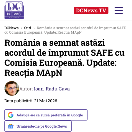
DCNews TV
DCNews
›
Stiri
›
România a semnat astăzi acordul de împrumut SAFE
cu Comisia Europeană. Update: Reacția MApN
România a semnat astăzi
acordul de împrumut SAFE cu
Comisia Europeană. Update:
Reacția MApN
Autor:
Ioan-Radu Gava
Data publicării: 21 Mai 2026
Adaugă-ne ca sursă preferată în Google
Urmărește-ne pe Google News