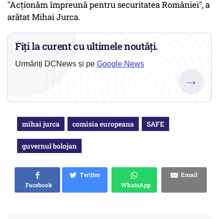
"Acţionăm împreună pentru securitatea României", a
arătat Mihai Jurca.
Fiți la curent cu ultimele noutăți.
Urmăriți DCNews și pe
Google News
→
mihai jurca
comisia europeana
SAFE
guvernul bolojan
Twitter
Email
Facebook
WhatsApp