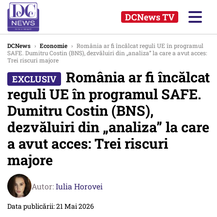
DCNews TV
DCNews
›
Economie
›
România ar fi încălcat reguli UE în programul
SAFE. Dumitru Costin (BNS), dezvăluiri din „analiza” la care a avut acces:
Trei riscuri majore
România ar fi încălcat
reguli UE în programul SAFE.
Dumitru Costin (BNS),
dezvăluiri din „analiza” la care
a avut acces: Trei riscuri
majore
Autor:
Iulia Horovei
Data publicării: 21 Mai 2026