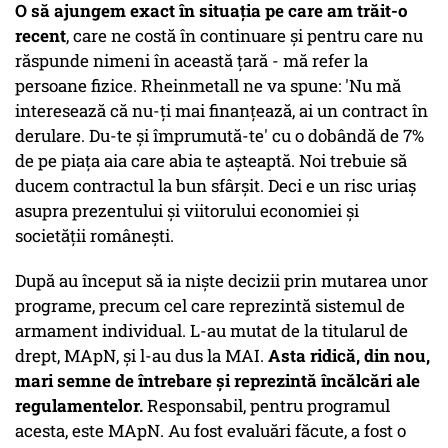
O să ajungem exact în situația pe care am trăit-o
recent
, care ne costă în continuare și pentru care nu
răspunde nimeni în această țară - mă refer la
persoane fizice. Rheinmetall ne va spune: 'Nu mă
interesează că nu-ți mai finanțează, ai un contract în
derulare. Du-te și împrumută-te' cu o dobândă de 7%
de pe piața aia care abia te așteaptă. Noi trebuie să
ducem contractul la bun sfârșit. Deci e un risc uriaș
asupra prezentului și viitorului economiei și
societății românești.
După au început să ia niște decizii prin mutarea unor
programe, precum cel care reprezintă sistemul de
armament individual. L-au mutat de la titularul de
drept, MApN, și l-au dus la MAI.
Asta ridică, din nou,
mari semne de întrebare și reprezintă încălcări ale
regulamentelor.
Responsabil, pentru programul
acesta, este MApN. Au fost evaluări făcute, a fost o