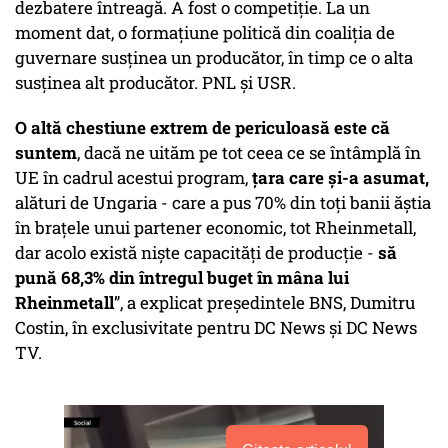
dezbatere întreagă. A fost o competiție. La un
moment dat, o formațiune politică din coaliția de
guvernare susținea un producător, în timp ce o alta
susținea alt producător. PNL și USR.
O altă chestiune extrem de periculoasă este că
suntem
, dacă ne uităm pe tot ceea ce se întâmplă în
UE în cadrul acestui program,
țara care și-a asumat,
alături de Ungaria - care a pus 70% din toți banii ăștia
în brațele unui partener economic, tot Rheinmetall,
dar acolo există niște capacități de producție -
să
pună 68,3% din întregul buget în mâna lui
Rheinmetall
”, a explicat președintele BNS, Dumitru
Costin, în exclusivitate pentru DC News și DC News
TV.