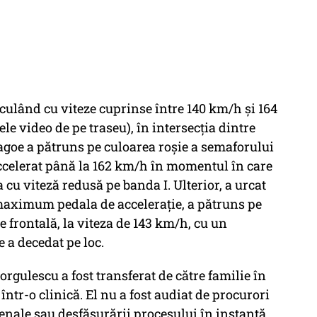
irculând cu viteze cuprinse între 140 km/h şi 164
 video de pe traseu), în intersecţia dintre
agoe a pătruns pe culoarea roşie a semaforului
accelerat până la 162 km/h în momentul în care
a cu viteză redusă pe banda I. Ulterior, a urcat
maximum pedala de acceleraţie, a pătruns pe
e frontală, la viteza de 143 km/h, cu un
 a decedat pe loc.
orgulescu a fost transferat de către familie în
 într-o clinică. El nu a fost audiat de procurori
enale sau desfăşurării procesului în instanţă,