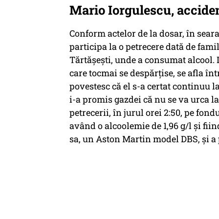
Mario Iorgulescu, acciden
Conform actelor de la dosar, în sear
participa la o petrecere dată de fami
Tărtăşeşti, unde a consumat alcool. L
care tocmai se despărţise, se afla în
povestesc că el s-a certat continuu la
i-a promis gazdei că nu se va urca la
petrecerii, în jurul orei 2:50, pe fondu
având o alcoolemie de 1,96 g/l şi fii
sa, un Aston Martin model DBS, şi a 