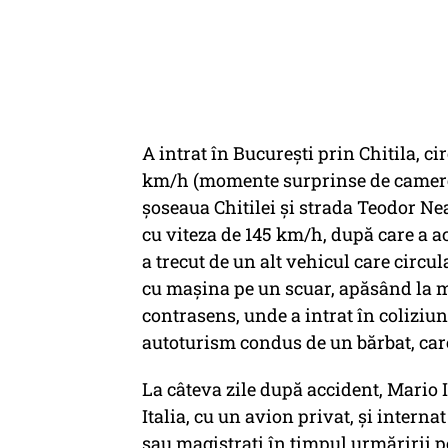
A intrat în Bucureşti prin Chitila, c
km/h (momente surprinse de camerele
şoseaua Chitilei şi strada Teodor Ne
cu viteza de 145 km/h, după care a 
a trecut de un alt vehicul care circul
cu maşina pe un scuar, apăsând la 
contrasens, unde a intrat în coliziun
autoturism condus de un bărbat, care
La câteva zile după accident, Mario I
Italia, cu un avion privat, şi internat
sau magistraţi în timpul urmăririi p