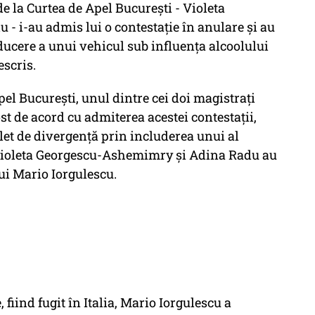
e la Curtea de Apel Bucureşti - Violeta
 i-au admis lui o contestaţie în anulare şi au
ducere a unui vehicul sub influenţa alcoolului
escris.
el Bucureşti, unul dintre cei doi magistraţi
st de acord cu admiterea acestei contestaţii,
plet de divergenţă prin includerea unui al
e Violeta Georgescu-Ashemimry şi Adina Radu au
lui Mario Iorgulescu.
 fiind fugit în Italia, Mario Iorgulescu a