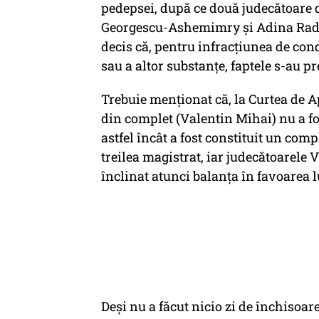
pedepsei, după ce două judecătoare d
Georgescu-Ashemimry şi Adina Radu -
decis că, pentru infracţiunea de con
sau a altor substanţe, faptele s-au pr
Trebuie menţionat că, la Curtea de Ap
din complet (Valentin Mihai) nu a fo
astfel încât a fost constituit un com
treilea magistrat, iar judecătoarel
înclinat atunci balanţa în favoarea 
Deşi nu a făcut nicio zi de închisoare,