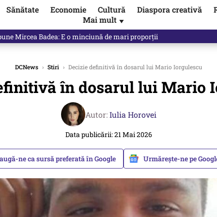
Sănătate
Economie
Cultură
Diaspora creativă
Mai mult
▼
 Ponta, Chirieac anticipa totul. Cine este acum în pericol / VIDEO
DCNews
›
Stiri
›
Decizie definitivă în dosarul lui Mario Iorgulescu
efinitivă în dosarul lui Mario 
Autor:
Iulia Horovei
Data publicării: 21 Mai 2026
augă-ne ca sursă preferată în Google
Urmărește-ne pe Goog