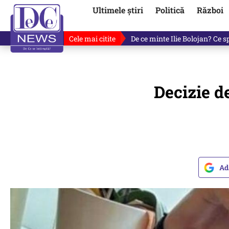
Ultimele știri
Politică
Război
Cele mai citite
Cu luni înainte de anunțul lui
Decizie d
Ad