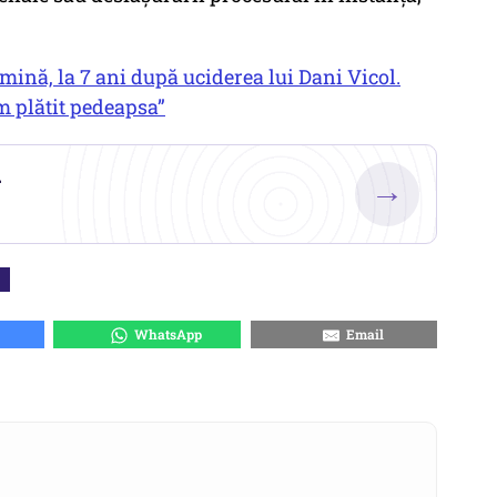
mină, la 7 ani după uciderea lui Dani Vicol.
am plătit pedeapsa”
.
→
WhatsApp
Email