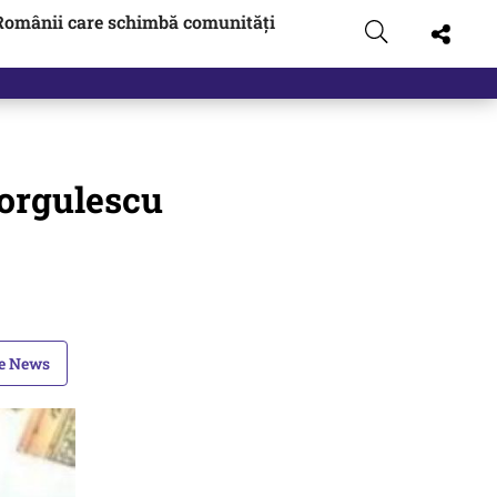
Românii care schimbă comunități
Iorgulescu
le News