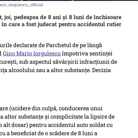
rio_iorgulescu_official
 joi, pedeapsa de 8 ani şi 8 luni de închisoare
în care a fost judecat pentru accidentul rutier
urile declarate de Parchetul de pe lângă
ul
Gino Mario Iorgulescu
împotriva sentinţei
reşti, sub aspectul săvârşirii infracţiunii de
ţa alcoolului sau a altor substanţe. Decizia
oare (ucidere din culpă, conducerea unui
a altor substanţe şi complicitate la lipsire de
n alt dosar) pentru accidentul auto soldat cu
u a beneficiat de o scădere de 8 luni a