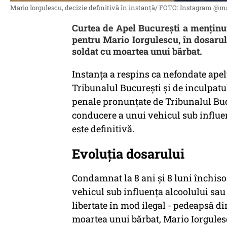
Mario Iorgulescu, decizie definitivă în instanță/ FOTO: Instagram @ma
Curtea de Apel Bucureşti a menţinut,
pentru Mario Iorgulescu, în dosarul 
soldat cu moartea unui bărbat.
Instanţa a respins ca nefondate apel
Tribunalul Bucureşti şi de inculpat
penale pronunţate de Tribunalul Bucu
conducere a unui vehicul sub influen
este definitivă.
Evoluția dosarului
Condamnat la 8 ani şi 8 luni închis
vehicul sub influenţa alcoolului sau 
libertate în mod ilegal - pedeapsă di
moartea unui bărbat, Mario Iorgulesc