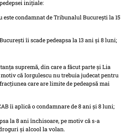
pedepsei iniţiale:
cu este condamnat de Tribunalul Bucureşti la 15
Bucureşti îi scade pedeapsa la 13 ani şi 8 luni;
stanţa supremă, din care a făcut parte şi Lia
otiv că Iorgulescu nu trebuia judecat pentru
nfracţiunea care are limite de pedeapsă mai
CAB îi aplică o condamnare de 8 ani şi 8 luni;
psa la 8 ani închisoare, pe motiv că s-a
roguri şi alcool la volan.