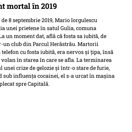
t mortal în 2019
a de 8 septembrie 2019, Mario Iorgulescu
lia unei prietene în satul Gulia, comuna
a un moment dat, află că fosta sa iubită, de
tr-un club din Parcul Herăstrău. Martorii
 telefon cu fosta iubită, era nervos şi ţipa, însă
 volan în starea în care se afla. La terminarea
l unei crize de gelozie şi într-o stare de furie,
nd sub influenţa cocainei, el s-a urcat în maşina
plecat spre Capitală.