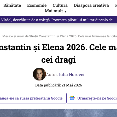
Sănătate
Economie
Cultură
Diaspora creativă
Mai mult
▼
Vîrdol, dezvăluite de o colegă. Povestea pilotului militar dincolo de…
›
Mesaje și urări de Sfinții Constantin și Elena 2026. Cele mai frumoase felicită
onstantin și Elena 2026. Cele m
cei dragi
Autor:
Iulia Horovei
Data publicării: 21 Mai 2026
augă-ne ca sursă preferată în Google
Urmărește-ne pe Goog