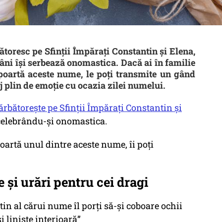
bătoresc pe Sfinții Împărați Constantin și Elena,
âni își serbează onomastica. Dacă ai în familie
 poartă aceste nume, le poți transmite un gând
 plin de emoție cu ocazia zilei numelui.
sărbătoreşte pe Sfinţii Împăraţi Constantin şi
 celebrându-și onomastica.
oartă unul dintre aceste nume, îi poți
și urări pentru cei dragi
tin al cărui nume îl porţi să-şi coboare ochii
și liniște interioară”