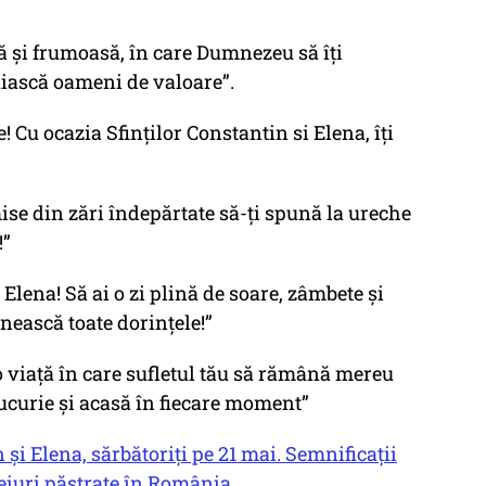
nă și frumoasă, în care Dumnezeu să îți
uiască oameni de valoare”.
e! Cu ocazia Sfinţilor Constantin si Elena, îți
ise din zări îndepărtate să-ți spună la ureche
!”
 Elena! Să ai o zi plină de soare, zâmbete și
inească toate dorințele!”
o viață în care sufletul tău să rămână mereu
n, bucurie și acasă în fiecare moment”
 și Elena, sărbătoriți pe 21 mai. Semnificații
biceiuri păstrate în România