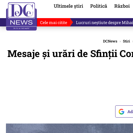
Ultimele știri
Politică
Război
Cele mai citite
Lucruri neștiute despre Mihai 
DCNews
›
Stiri
Mesaje și urări de Sfinții C
Ad