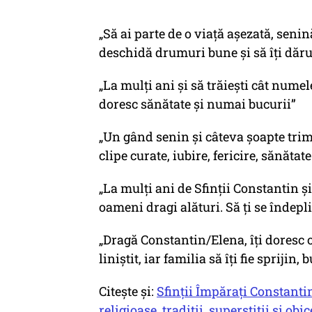
„Să ai parte de o viață așezată, seni
deschidă drumuri bune și să îți dăr
„La mulţi ani şi să trăiești cât numel
doresc sănătate şi numai bucurii”
„Un gând senin și câteva șoapte trim
clipe curate, iubire, fericire, sănătate
„La mulți ani de Sfinții Constantin și
oameni dragi alături. Să ți se îndepl
„Dragă Constantin/Elena, îți doresc 
liniștit, iar familia să îți fie spriji
Citește și:
Sfinții Împărați Constantin
religioase, tradiții, superstiții și o