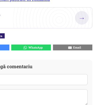
.
→
ca
WhatsApp
Email
gă comentariu