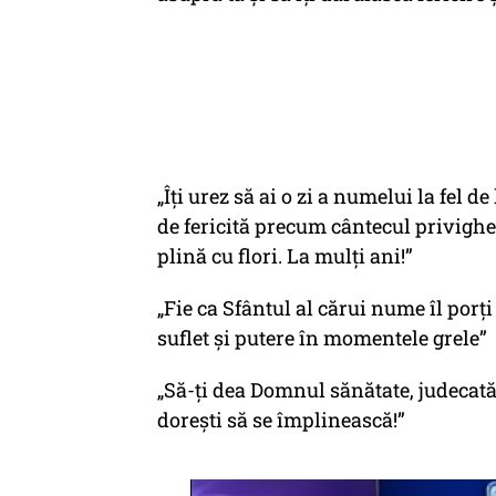
„Îți urez să ai o zi a numelui la fel 
de fericită precum cântecul privighe
plină cu flori. La mulți ani!”
„Fie ca Sfântul al cărui nume îl porți 
suflet și putere în momentele grele”
„Să-ţi dea Domnul sănătate, judecată
doreşti să se împlinească!”