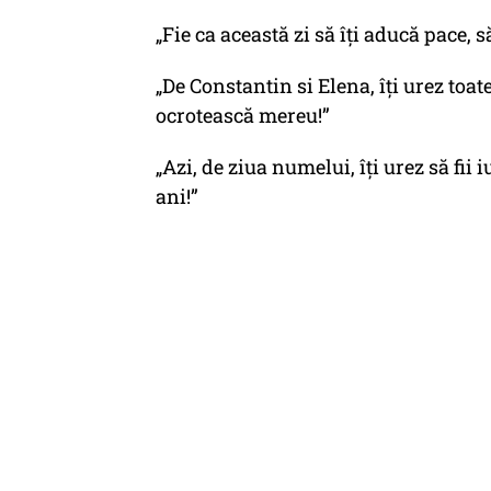
„Fie ca această zi să îți aducă pace, 
„De Constantin si Elena, îţi urez toat
ocrotească mereu!”
„Azi, de ziua numelui, îţi urez să fii iu
ani!”