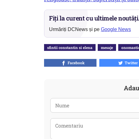
Fiți la curent cu ultimele noutăți
Urmăriți DCNews și pe
Google News
sfintii constantin si elena
mesaje
onomasti
Facebook
Twitter
Adau