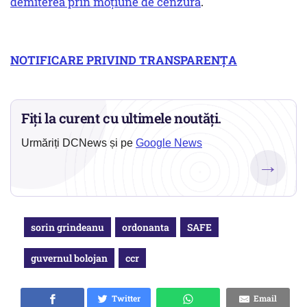
demiterea prin moțiune de cenzură
.
NOTIFICARE PRIVIND TRANSPARENŢA
Fiți la curent cu ultimele noutăți.
Urmăriți DCNews și pe
Google News
→
sorin grindeanu
ordonanta
SAFE
guvernul bolojan
ccr
Twitter
Email