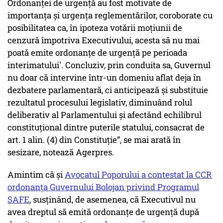
Ordonanţei de urgenţă au fost motivate de
importanţa şi urgenţa reglementărilor, coroborate cu
posibilitatea ca, în ipoteza votării moţiunii de
cenzură împotriva Executivului, acesta să nu mai
poată emite ordonanţe de urgenţă pe perioada
interimatului'. Concluziv, prin conduita sa, Guvernul
nu doar că intervine într-un domeniu aflat deja în
dezbatere parlamentară, ci anticipează şi substituie
rezultatul procesului legislativ, diminuând rolul
deliberativ al Parlamentului şi afectând echilibrul
constituţional dintre puterile statului, consacrat de
art. 1 alin. (4) din Constituţie”, se mai arată în
sesizare, notează Agerpres.
Amintim că și
Avocatul Poporului a contestat la CCR
ordonanţa Guvernului Bolojan privind Programul
SAFE
, susţinând, de asemenea, că Executivul nu
avea dreptul să emită ordonanţe de urgenţă după