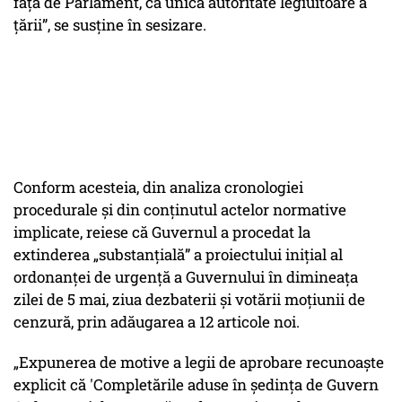
faţă de Parlament, ca unică autoritate legiuitoare a
ţării”, se susţine în sesizare.
Conform acesteia, din analiza cronologiei
procedurale şi din conţinutul actelor normative
implicate, reiese că Guvernul a procedat la
extinderea „substanţială” a proiectului iniţial al
ordonanţei de urgenţă a Guvernului în dimineaţa
zilei de 5 mai, ziua dezbaterii şi votării moţiunii de
cenzură, prin adăugarea a 12 articole noi.
„Expunerea de motive a legii de aprobare recunoaşte
explicit că 'Completările aduse în şedinţa de Guvern