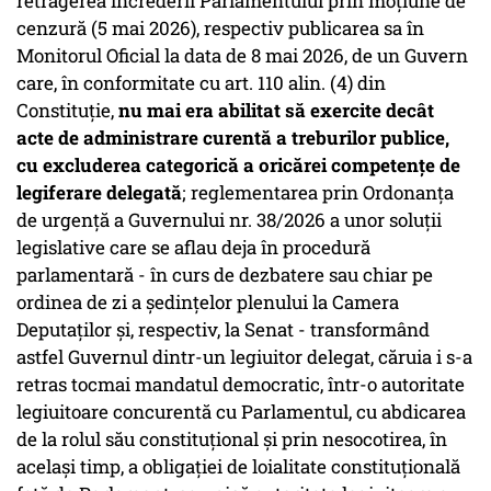
retragerea încrederii Parlamentului prin moţiune de
cenzură (5 mai 2026), respectiv publicarea sa în
Monitorul Oficial la data de 8 mai 2026, de un Guvern
care, în conformitate cu art. 110 alin. (4) din
Constituţie,
nu mai era abilitat să exercite decât
acte de administrare curentă a treburilor publice,
cu excluderea categorică a oricărei competenţe de
legiferare delegată
; reglementarea prin Ordonanţa
de urgenţă a Guvernului nr. 38/2026 a unor soluţii
legislative care se aflau deja în procedură
parlamentară - în curs de dezbatere sau chiar pe
ordinea de zi a şedinţelor plenului la Camera
Deputaţilor şi, respectiv, la Senat - transformând
astfel Guvernul dintr-un legiuitor delegat, căruia i s-a
retras tocmai mandatul democratic, într-o autoritate
legiuitoare concurentă cu Parlamentul, cu abdicarea
de la rolul său constituţional şi prin nesocotirea, în
acelaşi timp, a obligaţiei de loialitate constituţională