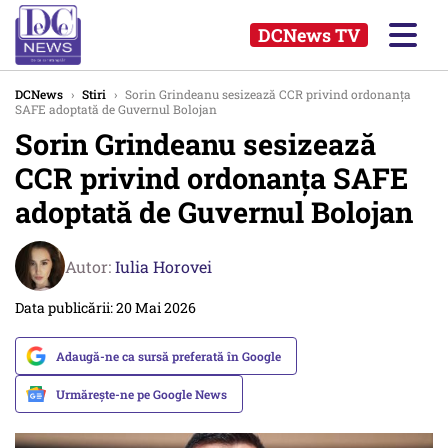
DCNews TV
DCNews
›
Stiri
›
Sorin Grindeanu sesizează CCR privind ordonanța
SAFE adoptată de Guvernul Bolojan
Sorin Grindeanu sesizează
CCR privind ordonanța SAFE
adoptată de Guvernul Bolojan
Autor:
Iulia Horovei
Data publicării: 20 Mai 2026
Adaugă-ne ca sursă preferată în Google
Urmărește-ne pe Google News