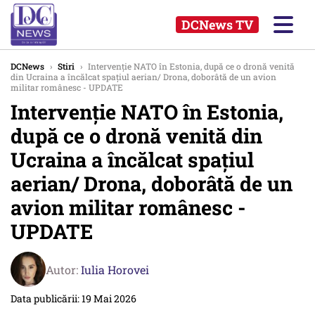
DCNews TV
DCNews
›
Stiri
›
Intervenție NATO în Estonia, după ce o dronă venită
din Ucraina a încălcat spațiul aerian/ Drona, doborâtă de un avion
militar românesc - UPDATE
Intervenție NATO în Estonia,
după ce o dronă venită din
Ucraina a încălcat spațiul
aerian/ Drona, doborâtă de un
avion militar românesc -
UPDATE
Autor:
Iulia Horovei
Data publicării: 19 Mai 2026