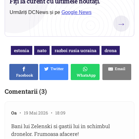
Fiți la curent cu ultimele noutăți.
Urmăriți DCNews și pe
Google News
→
estonia
nato
razboi rusia ucraina
drona
Twitter
Email
Facebook
WhatsApp
Comentarii (3)
Oa
• 19 Mai 2026 • 18:09
Bani lui Zelenski si gastii lui in schimbul
dronelor. Frumoasa afacere!