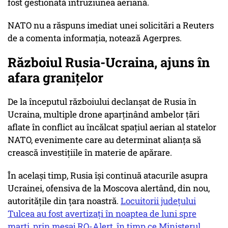
fost gestionată intruziunea aeriană.
NATO nu a răspuns imediat unei solicitări a Reuters
de a comenta informaţia, notează Agerpres.
Războiul Rusia-Ucraina, ajuns în
afara granițelor
De la începutul războiului declanșat de Rusia în
Ucraina, multiple drone aparținând ambelor țări
aflate în conflict au încălcat spațiul aerian al statelor
NATO, evenimente care au determinat alianța să
crească investițiile în materie de apărare.
În același timp, Rusia își continuă atacurile asupra
Ucrainei, ofensiva de la Moscova alertând, din nou,
autoritățile din țara noastră.
Locuitorii județului
Tulcea au fost avertizați în noaptea de luni spre
marți, prin mesaj RO-Alert, în timp ce Ministerul