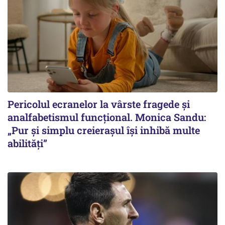
Pericolul ecranelor la vârste fragede și
analfabetismul funcțional. Monica Sandu:
„Pur și simplu creierașul își inhibă multe
abilități”