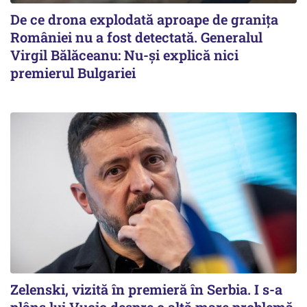
De ce drona explodată aproape de granița
României nu a fost detectată. Generalul
Virgil Bălăceanu: Nu-și explică nici
premierul Bulgariei
Zelenski, vizită în premieră în Serbia. I s-a
plâns lui Vucic despre o altă mare problemă