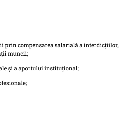
ții prin compensarea salarială a interdicțiilor,
ții muncii;
e și a aportului instituțional;
ofesionale;