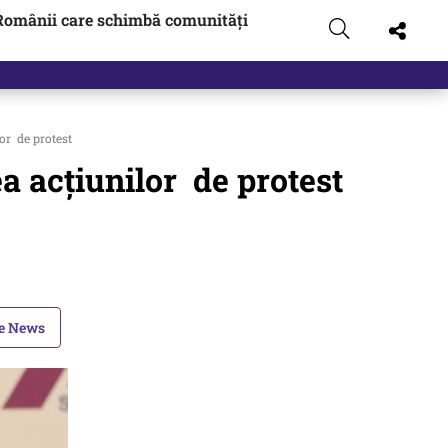
Românii care schimbă comunități
 pus pe…
or de protest
a acțiunilor de protest
le News