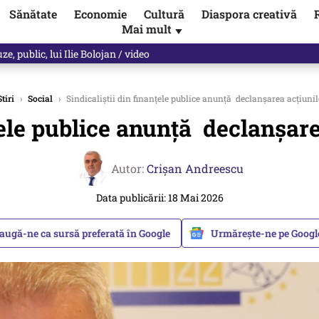
Sănătate
Economie
Cultură
Diaspora creativă
Mai mult
▼
les praful de tot!” Eugen Teodorovici, reacție după ce Green Deal-ul a
Stiri
›
Social
›
Sindicaliștii din finanțele publice anunță declanșarea acțiunil
nțele publice anunță declanșare
Autor:
Crişan Andreescu
Data publicării: 18 Mai 2026
augă-ne ca sursă preferată în Google
Urmărește-ne pe Goog