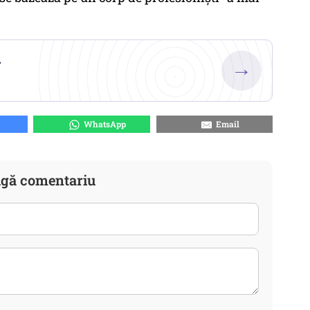
.
→
WhatsApp
Email
gă comentariu