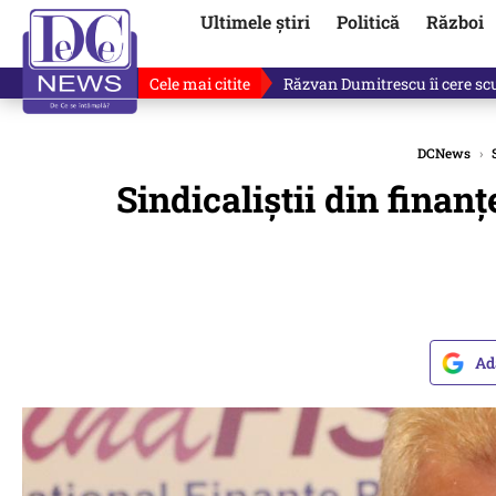
Ultimele știri
Politică
Război
Cele mai citite
„Dacă facem treaba asta, s-a a
DCNews
›
Sindicaliștii din fina
Ad