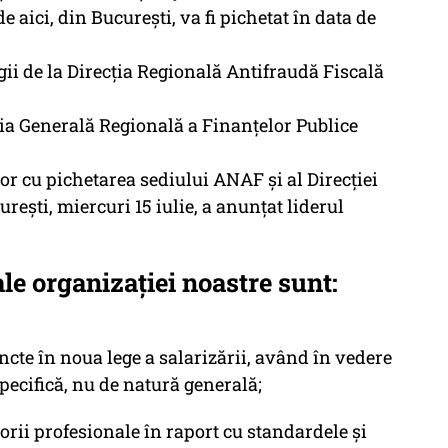
 aici, din București, va fi pichetat în data de
egii de la Direcția Regională Antifraudă Fiscală
cția Generală Regională a Finanțelor Publice
or cu pichetarea sediului ANAF și al Direcției
ești, miercuri 15 iulie, a anunțat liderul
le organizației noastre sunt:
tincte în noua lege a salarizării, având în vedere
specifică, nu de natură generală;
gorii profesionale în raport cu standardele și