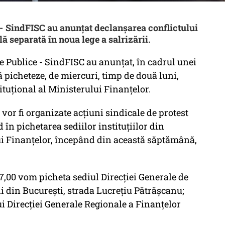
 - SindFISC au anunțat declanșarea conflictului
ă separată în noua lege a salrizării.
e Publice - SindFISC au anunțat, în cadrul unei
ă picheteze, de miercuri, timp de două luni,
tituțional al Ministerului Finanțelor.
vor fi organizate acțiuni sindicale de protest
d în pichetarea sediilor instituțiilor din
lui Finanțelor, începând din această săptămână,
 17,00 vom picheta sediul Direcției Generale de
i din București, strada Lucrețiu Pătrășcanu;
i Direcției Generale Regionale a Finanțelor