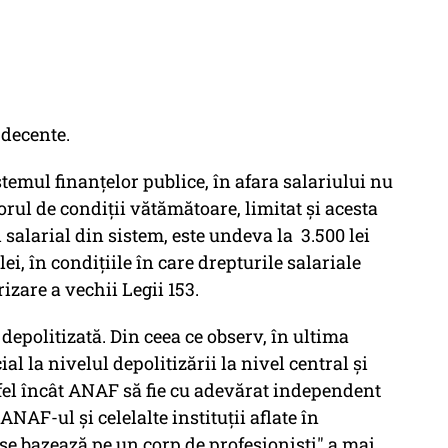
 decente.
stemul finanțelor publice, în afara salariului nu
orul de condiții vătămătoare, limitat și acesta
salarial din sistem, este undeva la 3.500 lei
ei, în condițiile în care drepturile salariale
izare a vechii Legii 153.
l depolitizată. Din ceea ce observ, în ultima
al la nivelul depolitizării la nivel central și
tfel încât ANAF să fie cu adevărat independent
 ANAF-ul și celelalte instituții aflate în
se bazează pe un corp de profesioniști" a mai