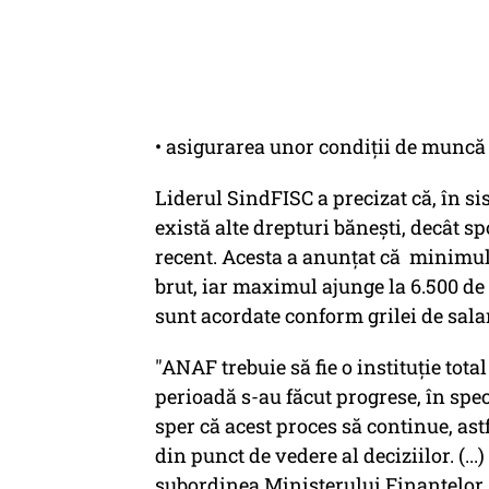
• asigurarea unor condiții de muncă
Liderul SindFISC a precizat că, în si
există alte drepturi bănești, decât sp
recent. Acesta a anunțat că minimul 
brut, iar maximul ajunge la 6.500 de l
sunt acordate conform grilei de salar
"ANAF trebuie să fie o instituție tota
perioadă s-au făcut progrese, în speci
sper că acest proces să continue, as
din punct de vedere al deciziilor. (...)
subordinea Ministerului Finanțelor 