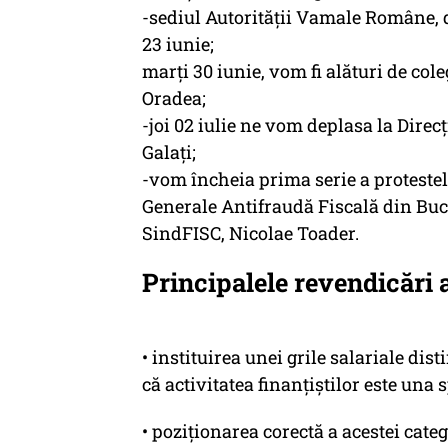
-sediul Autorității Vamale Române, de
23 iunie;
marți 30 iunie, vom fi alături de col
Oradea;
-joi 02 iulie ne vom deplasa la Dire
Galați;
-vom încheia prima serie a protestel
Generale Antifraudă Fiscală din Bucur
SindFISC, Nicolae Toader.
Principalele revendicări a
• instituirea unei grile salariale dis
că activitatea finanțiștilor este una 
• poziționarea corectă a acestei cate