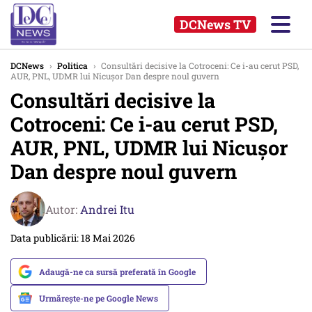
DCNews TV
DCNews
›
Politica
›
Consultări decisive la Cotroceni: Ce i-au cerut PSD,
AUR, PNL, UDMR lui Nicușor Dan despre noul guvern
Consultări decisive la
Cotroceni: Ce i-au cerut PSD,
AUR, PNL, UDMR lui Nicușor
Dan despre noul guvern
Autor:
Andrei Itu
Data publicării: 18 Mai 2026
Adaugă-ne ca sursă preferată în Google
Urmărește-ne pe Google News