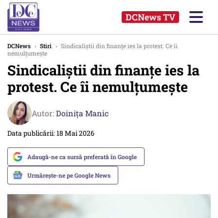
DCNews TV
DCNews
›
Stiri
›
Sindicaliştii din finanţe ies la protest. Ce îi
nemulțumește
Sindicaliştii din finanţe ies la
protest. Ce îi nemulțumește
Autor:
Doinița Manic
Data publicării: 18 Mai 2026
Adaugă-ne ca sursă preferată în Google
Urmărește-ne pe Google News