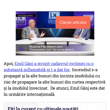
Citește articolul
Apoi,
Emil Gânj a stropit cadavrul victimei cu o
substanță inflamabilă și i-a dat foc
. Incendiul s-a
propagat și la alte bunuri din incinta imobilului cu
risc de propagare la alte bunuri din curtea respectivă
și la imobilul învecinat. De atunci, Emil Gânj este dat
în urmărire internațională.
Fiți la curent cu ultimele noutăți.