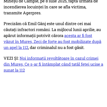
Miheşu de Câmpie, pe 8 iulie 2025, faptă urmată de
incendierea locuinţei în care se afla victima,
transmite Agerpres.
Precizăm că Emil Gânj este unul dintre cei mai
căutați infractori români. La mijlocul lunii aprilie, au
apărut informații potrivit cărora
acesta ar fi fost
văzut în Mureș. Zeci de forțe au fost mobilizate după
un apel la 112
, dar criminalul nu a fost găsit.
VEZI ȘI:
Noi informații revoltătoare în cazul crimei
din Mureș. Ce s-ar fi întâmplat când tatăl fetei ucise a
sunat la 112