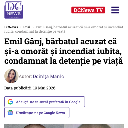
DCNews TV
DCNews
›
Stiri
›
Emil Gânj, bărbatul acuzat că și-a omorât și incendiat
iubita, condamnat la detenţie pe viaţă
Emil Gânj, bărbatul acuzat că
și-a omorât și incendiat iubita,
condamnat la detenţie pe viaţă
Autor:
Doinița Manic
Data publicării: 19 Mai 2026
Adaugă-ne ca sursă preferată în Google
Urmărește-ne pe Google News