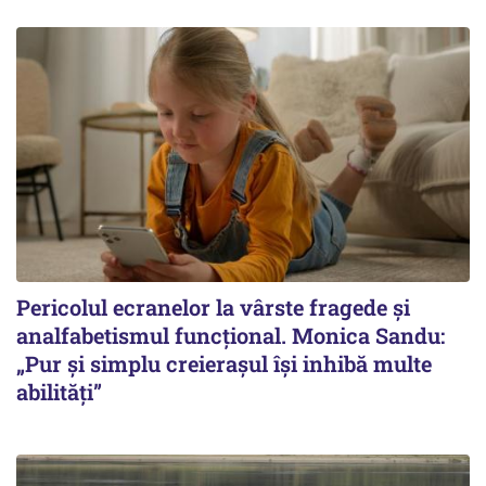
Pericolul ecranelor la vârste fragede și
analfabetismul funcțional. Monica Sandu:
„Pur și simplu creierașul își inhibă multe
abilități”