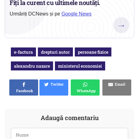
Fiți la curent cu ultimele noutăți.
Urmăriți DCNews și pe
Google News
→
e-factura
drepturi autor
persoane fizice
alexandru nazare
ministerul economiei
Twitter
Email
Facebook
WhatsApp
Adaugă comentariu