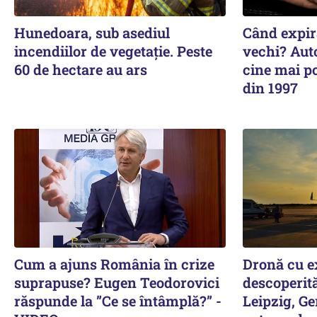
Hunedoara, sub asediul
Când expiră
incendiilor de vegetație. Peste
vechi? Auto
60 de hectare au ars
cine mai p
din 1997
Cum a ajuns România în crize
Dronă cu ex
suprapuse? Eugen Teodorovici
descoperită
răspunde la ”Ce se întâmplă?” -
Leipzig, Ge