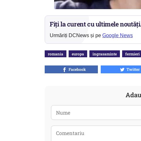
Fiți la curent cu ultimele noutăți
Urmăriți DCNews și pe
Google News
romania
europa
ingrasaminte
fermieri
Facebook
Twitter
Adau