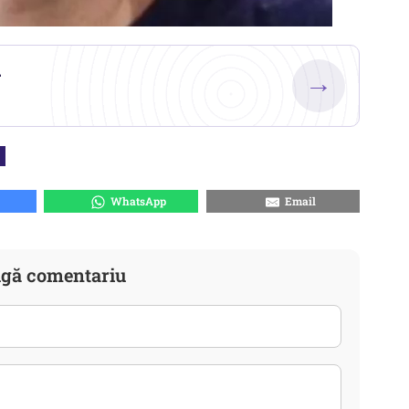
.
→
WhatsApp
Email
gă comentariu