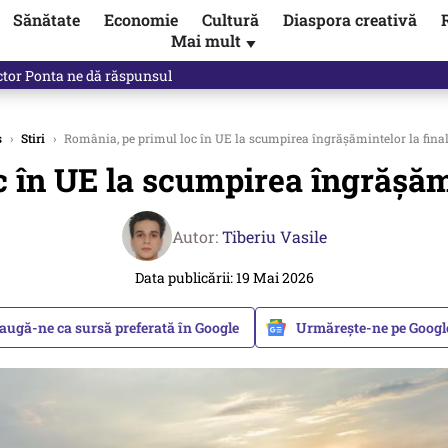
Sănătate
Economie
Cultură
Diaspora creativă
Mai mult
▼
ictor Ponta ne dă răspunsul
s
›
Stiri
›
România, pe primul loc în UE la scumpirea îngrășămintelor la final
 în UE la scumpirea îngrășămi
Autor:
Tiberiu Vasile
Data publicării: 19 Mai 2026
augă-ne ca sursă preferată în Google
Urmărește-ne pe Goog