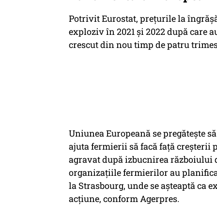
Potrivit Eurostat, preţurile la îngr
exploziv în 2021 şi 2022 după care au
crescut din nou timp de patru trimes
Uniunea Europeană se pregăteşte să 
ajuta fermierii să facă faţă creşteri
agravat după izbucnirea războiului d
organizaţiile fermierilor au planifi
la Strasbourg, unde se aşteaptă ca e
acţiune, conform Agerpres.