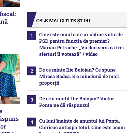
iscal:
CELE MAI CITITE ȘTIRI
ână
Cine este omul care ar obține voturile
PSD pentru funcția de premier?
Marian Petrache: „Vă dau scris că trei
sferturi îl votează” / video
De ce minte Ilie Bolojan? Ce spune
Mircea Badea: E o minciună de mari
proporții
De ce a mințit Ilie Bolojan? Victor
Ponta ne dă răspunsul
e
Răspuns
Cu luni înainte de anunțul lui Ponta,
lor
Chirieac anticipa totul. Cine este acum