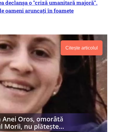
ea declanșa o "criză umanitară majoră".
de oameni aruncați în foamete
Citește articolul