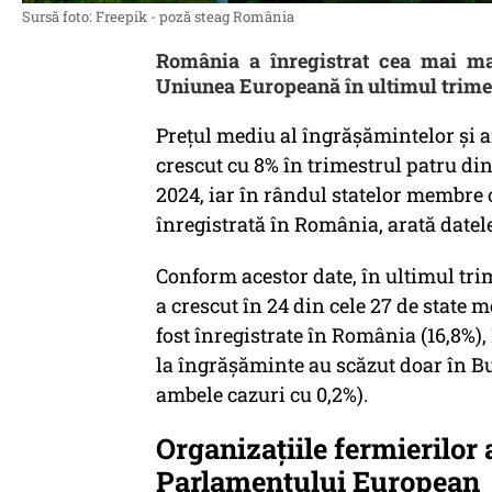
Sursă foto: Freepik - poză steag România
România a înregistrat cea mai mar
Uniunea Europeană în ultimul trimes
Preţul mediu al îngrăşămintelor şi 
crescut cu 8% în trimestrul patru d
2024, iar în rândul statelor membre c
înregistrată în România, arată datel
Conform acestor date, în ultimul tri
a crescut în 24 din cele 27 de state 
fost înregistrate în România (16,8%), I
la îngrăşăminte au scăzut doar în Bul
ambele cazuri cu 0,2%).
Organizaţiile fermierilor 
Parlamentului European