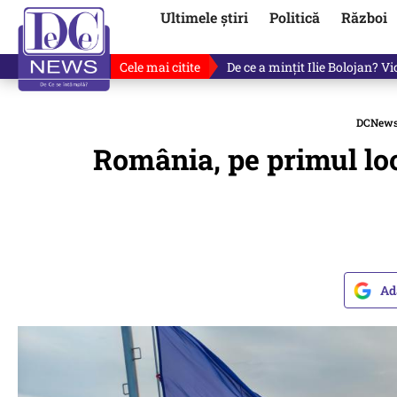
Ultimele știri
Politică
Război
Cele mai citite
De ce a mințit Ilie Bolojan? V
DCNew
România, pe primul loc
Ad