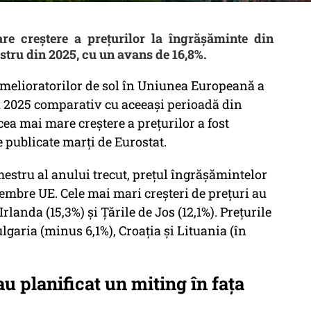
e creștere a prețurilor la îngrășăminte din
tru din 2025, cu un avans de 16,8%.
amelioratorilor de sol în Uniunea Europeană a
in 2025 comparativ cu aceeaşi perioadă din
ea mai mare creştere a preţurilor a fost
e publicate marţi de Eurostat.
mestru al anului trecut, preţul îngrăşămintelor
membre UE. Cele mai mari creşteri de preţuri au
rlanda (15,3%) şi Ţările de Jos (12,1%). Preţurile
garia (minus 6,1%), Croaţia şi Lituania (în
au planificat un miting în faţa