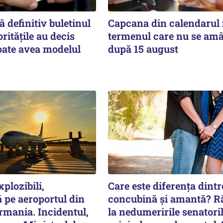
 definitiv buletinul
Capcana din calendarul f
ritățile au decis
termenul care nu se am
oate avea modelul
după 15 august
plozibili,
Care este diferența dintr
 pe aeroportul din
concubină și amantă? 
rmania. Incidentul,
la nedumeririle senatori