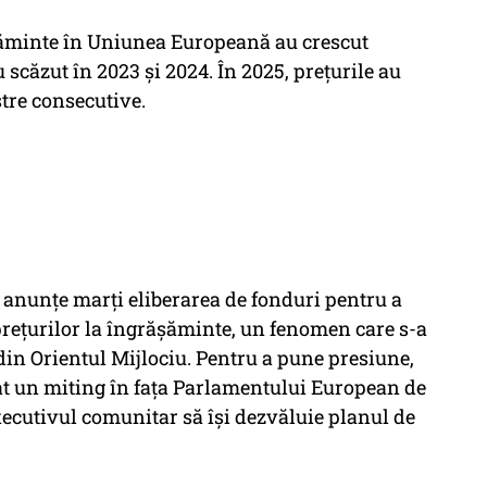
ăşăminte în Uniunea Europeană au crescut
 scăzut în 2023 şi 2024. În 2025, preţurile au
tre consecutive.
anunţe marţi eliberarea de fonduri pentru a
i preţurilor la îngrăşăminte, un fenomen care s-a
in Orientul Mijlociu. Pentru a pune presiune,
cat un miting în faţa Parlamentului European de
xecutivul comunitar să îşi dezvăluie planul de