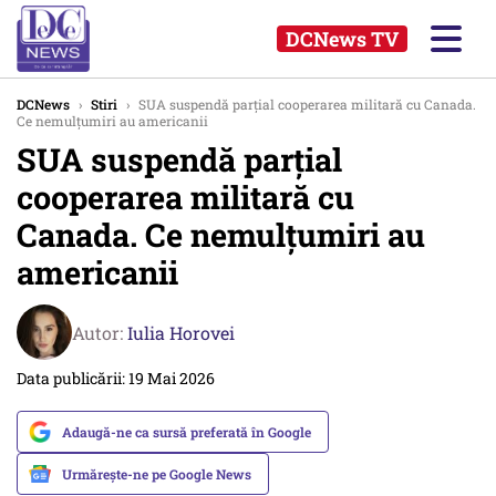
DCNews TV
DCNews
›
Stiri
›
SUA suspendă parțial cooperarea militară cu Canada.
Ce nemulțumiri au americanii
SUA suspendă parțial
cooperarea militară cu
Canada. Ce nemulțumiri au
americanii
Autor:
Iulia Horovei
Data publicării: 19 Mai 2026
Adaugă-ne ca sursă preferată în Google
Urmărește-ne pe Google News