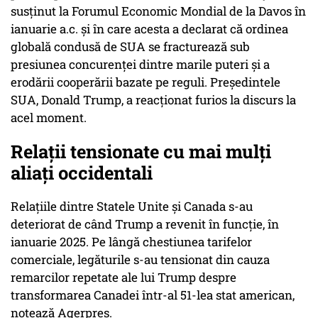
susţinut la Forumul Economic Mondial de la Davos în
ianuarie a.c. şi în care acesta a declarat că ordinea
globală condusă de SUA se fracturează sub
presiunea concurenţei dintre marile puteri şi a
erodării cooperării bazate pe reguli. Preşedintele
SUA, Donald Trump, a reacţionat furios la discurs la
acel moment.
Relații tensionate cu mai mulți
aliați occidentali
Relaţiile dintre Statele Unite şi Canada s-au
deteriorat de când Trump a revenit în funcţie, în
ianuarie 2025. Pe lângă chestiunea tarifelor
comerciale, legăturile s-au tensionat din cauza
remarcilor repetate ale lui Trump despre
transformarea Canadei într-al 51-lea stat american,
notează Agerpres.